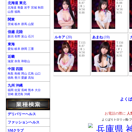
北海道 東北
B.87
B.88
(
E
)
(
F
)
北海道 青森 岩手 宮城 秋田
W.56
W.56
山形 福島
H.88
H.91
関東
茨城 栃木 群馬 山梨
信越 北陸
新潟 長野 富山 石川
ルキア
(20)
あまね
(19)
T.155
T.156
東海
B.87
B.88
愛知 岐阜 静岡 三重
(
E
)
(
F
)
W.56
W.57
H.89
H.91
近畿
滋賀 奈良 和歌山
中国 四国
鳥取 島根 岡山 広島 山口
徳島 香川 愛媛 高知
九州 沖縄
福岡 佐賀 長崎 熊本 大分
宮崎 鹿児島 沖縄
よくば
お電話の際に
人
デリバリーヘルス
よくばりトロリッ痴-フ
ファッションヘルス
SMクラブ