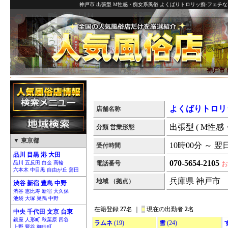
神戸市 出張型 M性感・痴女系風俗 よくばりトロリッ痴-フェチな
神戸市
よくばりトロリ
店舗名称
出張型 ( M性感
分類 営業形態
▼ 東京都
10時00分 ～ 翌
受付時間
品川 目黒 港 大田
070-5654-2105
品川 五反田 白金 高輪
電話番号
六本木 中目黒 自由が丘 蒲田
兵庫県 神戸市
地域 （拠点）
渋谷 新宿 豊島 中野
渋谷 恵比寿 新宿 大久保
池袋 大塚 巣鴨 中野
在籍登録
27
名 ｜
■
現在の出勤者
2
名
中央 千代田 文京 台東
銀座 人形町 秋葉原 四谷
ラムネ
(19)
雪
(24)
上野 鶯谷 御徒町