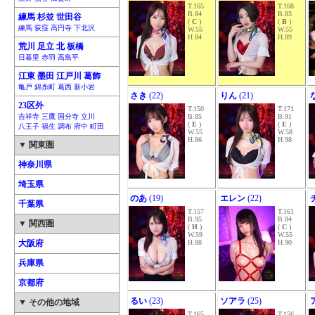
T.165
T.168
B.84
B.83
練馬 杉並 世田谷
(
C
)
(
B
)
練馬 荻窪 高円寺 下北沢
W.55
W.55
H.84
H.89
荒川 足立 北 板橋
日暮里 赤羽 高島平
江東 墨田 江戸川 葛飾
亀戸 錦糸町 葛西 新小岩
さき
(22)
りん
(21)
23区外
T.150
T.171
吉祥寺 三鷹 国分寺 立川
B.85
B.91
(
E
)
(
E
)
八王子 福生 調布 府中 町田
W.55
W.58
H.86
H.98
▼ 関東圏
神奈川県
埼玉県
のあ
(19)
エレン
(22)
千葉県
T.157
T.161
B.95
B.84
▼ 関西圏
(
H
)
(
C
)
W.59
W.55
大阪府
H.88
H.90
兵庫県
京都府
るい
(23)
ソアラ
(25)
▼ その他の地域
T.165
T.156