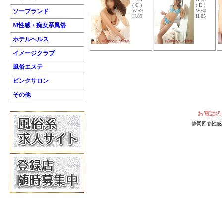
(
C
)
(
E
)
ソープランド
W.59
W.60
H.89
H.85
M性感・痴女系風俗
ホテルヘルス
イメージクラブ
風俗エステ
ピンクサロン
その他
お電話の
静岡回春性感