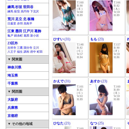
T.160
T.166
B.90
B.82
練馬 杉並 世田谷
(
E
)
(
A
)
練馬 荻窪 高円寺 下北沢
W.60
W.59
H.89
H.89
荒川 足立 北 板橋
日暮里 赤羽 高島平
江東 墨田 江戸川 葛飾
亀戸 錦糸町 葛西 新小岩
ひすい
(31)
もも
(23)
23区外
T.148
T.157
吉祥寺 三鷹 国分寺 立川
B.82
B.90
(
C
)
(
F
)
八王子 福生 調布 府中 町田
W.57
W.59
H.84
H.86
▼ 関東圏
神奈川県
埼玉県
かえで
(31)
あすか
(23)
千葉県
T.161
T.160
B.85
B.89
▼ 関西圏
(
C
)
(
E
)
W.61
W.59
大阪府
H.89
H.88
兵庫県
京都府
ひなた
(21)
なつ
(25)
▼ その他の地域
T.160
T.153