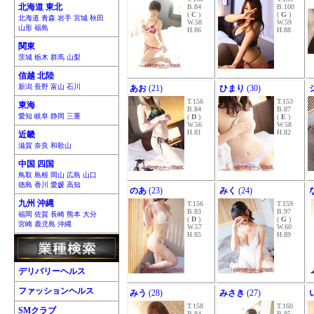
北海道 東北
B.84
B.100
(
C
)
(
G
)
北海道 青森 岩手 宮城 秋田
W.58
W.59
山形 福島
H.86
H.88
関東
茨城 栃木 群馬 山梨
信越 北陸
新潟 長野 富山 石川
あお
(21)
ひまり
(30)
T.156
T.153
東海
B.84
B.87
愛知 岐阜 静岡 三重
(
D
)
(
E
)
W.56
W.58
H.81
H.82
近畿
滋賀 奈良 和歌山
中国 四国
鳥取 島根 岡山 広島 山口
徳島 香川 愛媛 高知
のあ
(23)
みく
(24)
九州 沖縄
T.156
T.159
B.83
B.97
福岡 佐賀 長崎 熊本 大分
(
D
)
(
G
)
宮崎 鹿児島 沖縄
W.57
W.60
H.85
H.89
デリバリーヘルス
ファッションヘルス
みう
(28)
みさき
(27)
T.158
T.160
SMクラブ
B.84
B.85