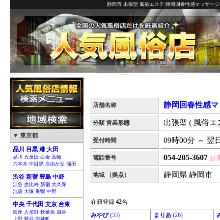
静岡市 出張型 風俗エステ 静岡回春性感マッサージ
静岡回春性感マ
店舗名称
出張型 ( 風俗エ
分類 営業形態
▼ 東京都
09時00分 ～ 翌
受付時間
品川 目黒 港 大田
054-205-3607
品川 五反田 白金 高輪
電話番号
お
六本木 中目黒 自由が丘 蒲田
静岡県 静岡市
地域 （拠点）
渋谷 新宿 豊島 中野
渋谷 恵比寿 新宿 大久保
池袋 大塚 巣鴨 中野
在籍登録
42
名
中央 千代田 文京 台東
銀座 人形町 秋葉原 四谷
みやび
(33)
まりあ
(26)
上野 鶯谷 御徒町