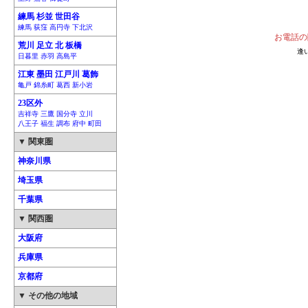
練馬 杉並 世田谷
練馬 荻窪 高円寺 下北沢
お電話の
荒川 足立 北 板橋
逢
日暮里 赤羽 高島平
江東 墨田 江戸川 葛飾
亀戸 錦糸町 葛西 新小岩
23区外
吉祥寺 三鷹 国分寺 立川
八王子 福生 調布 府中 町田
▼ 関東圏
神奈川県
埼玉県
千葉県
▼ 関西圏
大阪府
兵庫県
京都府
▼ その他の地域