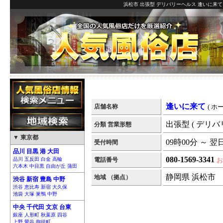
浜松市 出張型 デリバリーヘルス 逢いに来て
逢いに来て
店舗名称
( ホ
出張型 ( デリバ
分類 営業形態
▼ 東京都
09時00分 ～ 翌
受付時間
品川 目黒 港 大田
080-1569-3341
品川 五反田 白金 高輪
電話番号
お
六本木 中目黒 自由が丘 蒲田
静岡県 浜松市
地域 （拠点）
渋谷 新宿 豊島 中野
渋谷 恵比寿 新宿 大久保
池袋 大塚 巣鴨 中野
中央 千代田 文京 台東
銀座 人形町 秋葉原 四谷
上野 鶯谷 御徒町