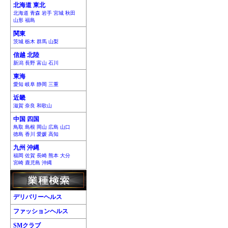
北海道 東北
北海道 青森 岩手 宮城 秋田
山形 福島
関東
茨城 栃木 群馬 山梨
信越 北陸
新潟 長野 富山 石川
東海
愛知 岐阜 静岡 三重
近畿
滋賀 奈良 和歌山
中国 四国
鳥取 島根 岡山 広島 山口
徳島 香川 愛媛 高知
九州 沖縄
福岡 佐賀 長崎 熊本 大分
宮崎 鹿児島 沖縄
デリバリーヘルス
ファッションヘルス
SMクラブ