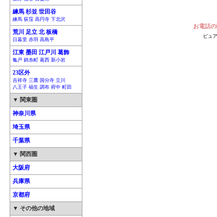
練馬 杉並 世田谷
練馬 荻窪 高円寺 下北沢
お電話の
荒川 足立 北 板橋
ピュア
日暮里 赤羽 高島平
江東 墨田 江戸川 葛飾
亀戸 錦糸町 葛西 新小岩
23区外
吉祥寺 三鷹 国分寺 立川
八王子 福生 調布 府中 町田
▼ 関東圏
神奈川県
埼玉県
千葉県
▼ 関西圏
大阪府
兵庫県
京都府
▼ その他の地域