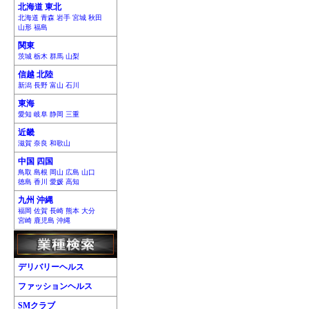
北海道 東北
北海道 青森 岩手 宮城 秋田
山形 福島
関東
茨城 栃木 群馬 山梨
信越 北陸
新潟 長野 富山 石川
東海
愛知 岐阜 静岡 三重
近畿
滋賀 奈良 和歌山
中国 四国
鳥取 島根 岡山 広島 山口
徳島 香川 愛媛 高知
九州 沖縄
福岡 佐賀 長崎 熊本 大分
宮崎 鹿児島 沖縄
デリバリーヘルス
ファッションヘルス
SMクラブ