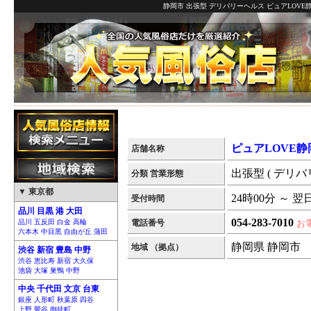
静岡市 出張型 デリバリーヘルス ピュアLOVE
ピュアLOVE静
店舗名称
出張型 ( デリバ
分類 営業形態
▼ 東京都
24時00分 ～ 翌
受付時間
品川 目黒 港 大田
054-283-7010
品川 五反田 白金 高輪
電話番号
お
六本木 中目黒 自由が丘 蒲田
静岡県 静岡市
地域 （拠点）
渋谷 新宿 豊島 中野
渋谷 恵比寿 新宿 大久保
池袋 大塚 巣鴨 中野
中央 千代田 文京 台東
銀座 人形町 秋葉原 四谷
上野 鶯谷 御徒町