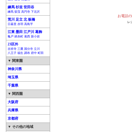
練馬 杉並 世田谷
練馬 荻窪 高円寺 下北沢
お電話の
荒川 足立 北 板橋
レ
日暮里 赤羽 高島平
江東 墨田 江戸川 葛飾
亀戸 錦糸町 葛西 新小岩
23区外
吉祥寺 三鷹 国分寺 立川
八王子 福生 調布 府中 町田
▼ 関東圏
神奈川県
埼玉県
千葉県
▼ 関西圏
大阪府
兵庫県
京都府
▼ その他の地域