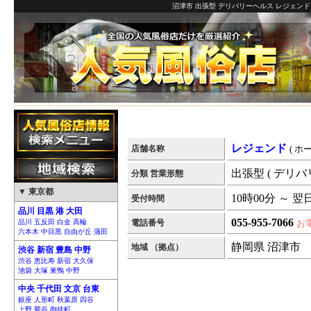
沼津市 出張型 デリバリーヘルス レジェンド
レジェンド
店舗名称
( ホ
出張型 ( デリバ
分類 営業形態
▼ 東京都
10時00分 ～ 翌
受付時間
品川 目黒 港 大田
055-955-7066
品川 五反田 白金 高輪
電話番号
お
六本木 中目黒 自由が丘 蒲田
静岡県 沼津市
地域 （拠点）
渋谷 新宿 豊島 中野
渋谷 恵比寿 新宿 大久保
池袋 大塚 巣鴨 中野
中央 千代田 文京 台東
銀座 人形町 秋葉原 四谷
上野 鶯谷 御徒町