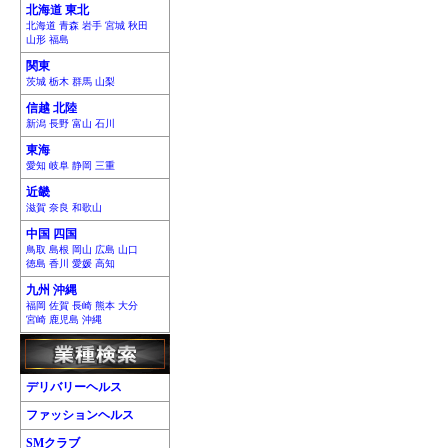
北海道 東北
北海道 青森 岩手 宮城 秋田
山形 福島
関東
茨城 栃木 群馬 山梨
信越 北陸
新潟 長野 富山 石川
東海
愛知 岐阜 静岡 三重
近畿
滋賀 奈良 和歌山
中国 四国
鳥取 島根 岡山 広島 山口
徳島 香川 愛媛 高知
九州 沖縄
福岡 佐賀 長崎 熊本 大分
宮崎 鹿児島 沖縄
デリバリーヘルス
ファッションヘルス
SMクラブ