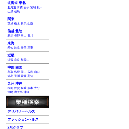
北海道 東北
北海道 青森 岩手 宮城 秋田
山形 福島
関東
茨城 栃木 群馬 山梨
信越 北陸
新潟 長野 富山 石川
東海
愛知 岐阜 静岡 三重
近畿
滋賀 奈良 和歌山
中国 四国
鳥取 島根 岡山 広島 山口
徳島 香川 愛媛 高知
九州 沖縄
福岡 佐賀 長崎 熊本 大分
宮崎 鹿児島 沖縄
デリバリーヘルス
ファッションヘルス
SMクラブ