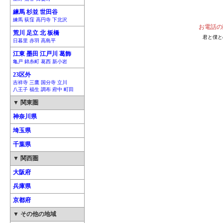
練馬 杉並 世田谷
練馬 荻窪 高円寺 下北沢
お電話の
荒川 足立 北 板橋
君と僕と
日暮里 赤羽 高島平
江東 墨田 江戸川 葛飾
亀戸 錦糸町 葛西 新小岩
23区外
吉祥寺 三鷹 国分寺 立川
八王子 福生 調布 府中 町田
▼ 関東圏
神奈川県
埼玉県
千葉県
▼ 関西圏
大阪府
兵庫県
京都府
▼ その他の地域