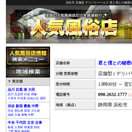
浜松市 店舗型 デリバリーヘルス 君と僕との秘密の
君と僕との秘密
店舗名称
店舗型 ( デリバ
分類 営業形態
▼ 東京都
13時00分 ～ 翌
受付時間
品川 目黒 港 大田
090-2632-1777
品川 五反田 白金 高輪
電話番号
お
六本木 中目黒 自由が丘 蒲田
静岡県 浜松市
地域 （拠点）
渋谷 新宿 豊島 中野
渋谷 恵比寿 新宿 大久保
池袋 大塚 巣鴨 中野
中央 千代田 文京 台東
銀座 人形町 秋葉原 四谷
上野 鶯谷 御徒町