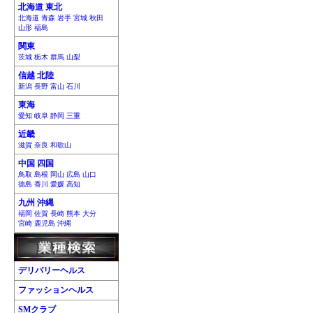
北海道 東北
北海道 青森 岩手 宮城 秋田
山形 福島
関東
茨城 栃木 群馬 山梨
信越 北陸
新潟 長野 富山 石川
東海
愛知 岐阜 静岡 三重
近畿
滋賀 奈良 和歌山
中国 四国
鳥取 島根 岡山 広島 山口
徳島 香川 愛媛 高知
九州 沖縄
福岡 佐賀 長崎 熊本 大分
宮崎 鹿児島 沖縄
デリバリーヘルス
ファッションヘルス
SMクラブ