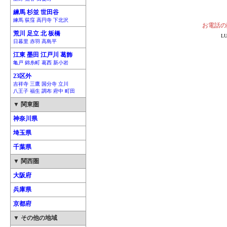
練馬 杉並 世田谷
練馬 荻窪 高円寺 下北沢
お電話の
荒川 足立 北 板橋
L
日暮里 赤羽 高島平
江東 墨田 江戸川 葛飾
亀戸 錦糸町 葛西 新小岩
23区外
吉祥寺 三鷹 国分寺 立川
八王子 福生 調布 府中 町田
▼ 関東圏
神奈川県
埼玉県
千葉県
▼ 関西圏
大阪府
兵庫県
京都府
▼ その他の地域