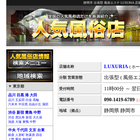
静岡市 出張型 風俗エステ LUXURIA 
LUXURIA
店舗名称
( ホ
出張型 ( 風俗エ
分類 営業形態
▼ 東京都
11時00分 ～ 翌
受付時間
品川 目黒 港 大田
090-1419-6789
電話番号
お
品川 五反田 白金 高輪
六本木 中目黒 自由が丘 蒲田
静岡県 静岡市
地域 （拠点）
渋谷 新宿 豊島 中野
渋谷 恵比寿 新宿 大久保
池袋 大塚 巣鴨 中野
中央 千代田 文京 台東
銀座 人形町 秋葉原 四谷
上野 鶯谷 御徒町