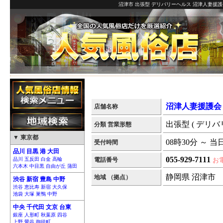
沼津市 出張型 デリバリーヘルス 沼津人妻援護
沼津人妻援護会
店舗名称
出張型 ( デリバ
分類 営業形態
▼ 東京都
08時30分 ～ 当
受付時間
品川 目黒 港 大田
055-929-7111
品川 五反田 白金 高輪
電話番号
お
六本木 中目黒 自由が丘 蒲田
静岡県 沼津市
地域 （拠点）
渋谷 新宿 豊島 中野
渋谷 恵比寿 新宿 大久保
池袋 大塚 巣鴨 中野
中央 千代田 文京 台東
銀座 人形町 秋葉原 四谷
上野 鶯谷 御徒町