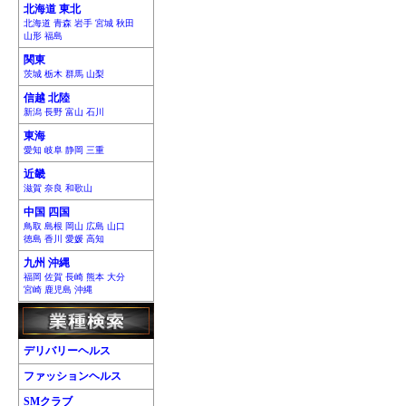
北海道 東北
北海道 青森 岩手 宮城 秋田
山形 福島
関東
茨城 栃木 群馬 山梨
信越 北陸
新潟 長野 富山 石川
東海
愛知 岐阜 静岡 三重
近畿
滋賀 奈良 和歌山
中国 四国
鳥取 島根 岡山 広島 山口
徳島 香川 愛媛 高知
九州 沖縄
福岡 佐賀 長崎 熊本 大分
宮崎 鹿児島 沖縄
デリバリーヘルス
ファッションヘルス
SMクラブ