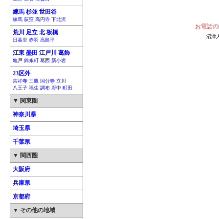
練馬 杉並 世田谷
練馬 荻窪 高円寺 下北沢
お電話の
荒川 足立 北 板橋
沼津
日暮里 赤羽 高島平
江東 墨田 江戸川 葛飾
亀戸 錦糸町 葛西 新小岩
23区外
吉祥寺 三鷹 国分寺 立川
八王子 福生 調布 府中 町田
▼ 関東圏
神奈川県
埼玉県
千葉県
▼ 関西圏
大阪府
兵庫県
京都府
▼ その他の地域