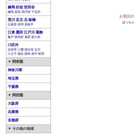
練馬 杉並 世田谷
練馬 荻窪 高円寺 下北沢
お電話の
荒川 足立 北 板橋
ぽっちゃ
日暮里 赤羽 高島平
江東 墨田 江戸川 葛飾
亀戸 錦糸町 葛西 新小岩
23区外
吉祥寺 三鷹 国分寺 立川
八王子 福生 調布 府中 町田
▼ 関東圏
神奈川県
埼玉県
千葉県
▼ 関西圏
大阪府
兵庫県
京都府
▼ その他の地域