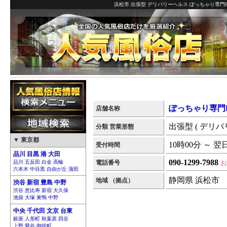
浜松市 出張型 デリバリーヘルス ぽっちゃり専門P
ぽっちゃり専門
店舗名称
出張型 ( デリバ
分類 営業形態
▼ 東京都
10時00分 ～ 翌
受付時間
品川 目黒 港 大田
090-1299-7988
品川 五反田 白金 高輪
電話番号
お
六本木 中目黒 自由が丘 蒲田
静岡県 浜松市
地域 （拠点）
渋谷 新宿 豊島 中野
渋谷 恵比寿 新宿 大久保
池袋 大塚 巣鴨 中野
中央 千代田 文京 台東
銀座 人形町 秋葉原 四谷
上野 鶯谷 御徒町