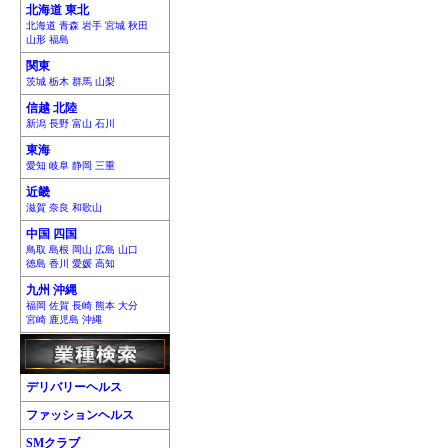
北海道 東北
北海道 青森 岩手 宮城 秋田
山形 福島
関東
茨城 栃木 群馬 山梨
信越 北陸
新潟 長野 富山 石川
東海
愛知 岐阜 静岡 三重
近畿
滋賀 奈良 和歌山
中国 四国
鳥取 島根 岡山 広島 山口
徳島 香川 愛媛 高知
九州 沖縄
福岡 佐賀 長崎 熊本 大分
宮崎 鹿児島 沖縄
デリバリーヘルス
ファッションヘルス
SMクラブ