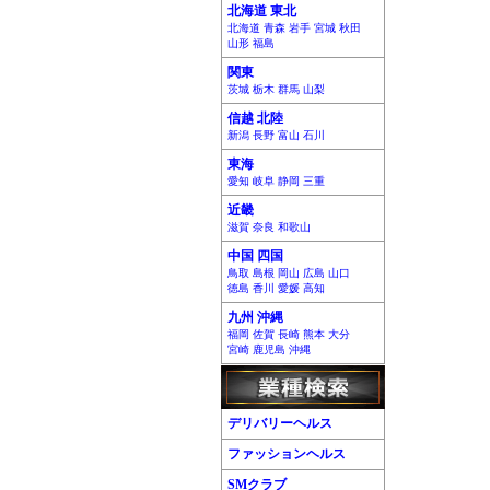
北海道 東北
北海道 青森 岩手 宮城 秋田
山形 福島
関東
茨城 栃木 群馬 山梨
信越 北陸
新潟 長野 富山 石川
東海
愛知 岐阜 静岡 三重
近畿
滋賀 奈良 和歌山
中国 四国
鳥取 島根 岡山 広島 山口
徳島 香川 愛媛 高知
九州 沖縄
福岡 佐賀 長崎 熊本 大分
宮崎 鹿児島 沖縄
デリバリーヘルス
ファッションヘルス
SMクラブ