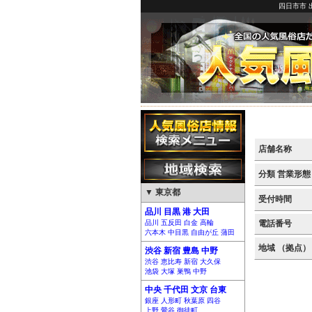
四日市市 
店舗名称
分類 営業形態
▼ 東京都
受付時間
品川 目黒 港 大田
品川 五反田 白金 高輪
電話番号
六本木 中目黒 自由が丘 蒲田
地域 （拠点）
渋谷 新宿 豊島 中野
渋谷 恵比寿 新宿 大久保
池袋 大塚 巣鴨 中野
中央 千代田 文京 台東
銀座 人形町 秋葉原 四谷
上野 鶯谷 御徒町