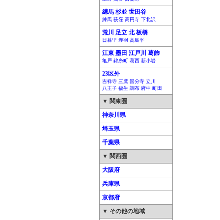
練馬 杉並 世田谷
練馬 荻窪 高円寺 下北沢
荒川 足立 北 板橋
日暮里 赤羽 高島平
江東 墨田 江戸川 葛飾
亀戸 錦糸町 葛西 新小岩
23区外
吉祥寺 三鷹 国分寺 立川
八王子 福生 調布 府中 町田
▼ 関東圏
神奈川県
埼玉県
千葉県
▼ 関西圏
大阪府
兵庫県
京都府
▼ その他の地域