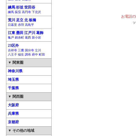
練馬 杉並 世田谷
練馬 荻窪 高円寺 下北沢
お電話の
荒川 足立 北 板橋
ソ
日暮里 赤羽 高島平
江東 墨田 江戸川 葛飾
亀戸 錦糸町 葛西 新小岩
23区外
吉祥寺 三鷹 国分寺 立川
八王子 福生 調布 府中 町田
▼ 関東圏
神奈川県
埼玉県
千葉県
▼ 関西圏
大阪府
兵庫県
京都府
▼ その他の地域