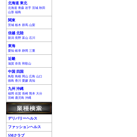
北海道 東北
北海道 青森 岩手 宮城 秋田
山形 福島
関東
茨城 栃木 群馬 山梨
信越 北陸
新潟 長野 富山 石川
東海
愛知 岐阜 静岡 三重
近畿
滋賀 奈良 和歌山
中国 四国
鳥取 島根 岡山 広島 山口
徳島 香川 愛媛 高知
九州 沖縄
福岡 佐賀 長崎 熊本 大分
宮崎 鹿児島 沖縄
デリバリーヘルス
ファッションヘルス
SMクラブ