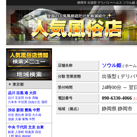
静岡市 出張型 デリバリーヘルス ソウル姫 
ソウル姫
店舗名称
( ホーム
出張型 ( デリバ
分類 営業形態
▼ 東京都
24時00分 ～ 翌
受付時間
品川 目黒 港 大田
090-6330-4066
品川 五反田 白金 高輪
電話番号
お
六本木 中目黒 自由が丘 蒲田
静岡県 静岡市
地域 （拠点）
渋谷 新宿 豊島 中野
渋谷 恵比寿 新宿 大久保
池袋 大塚 巣鴨 中野
中央 千代田 文京 台東
銀座 人形町 秋葉原 四谷
上野 鶯谷 御徒町