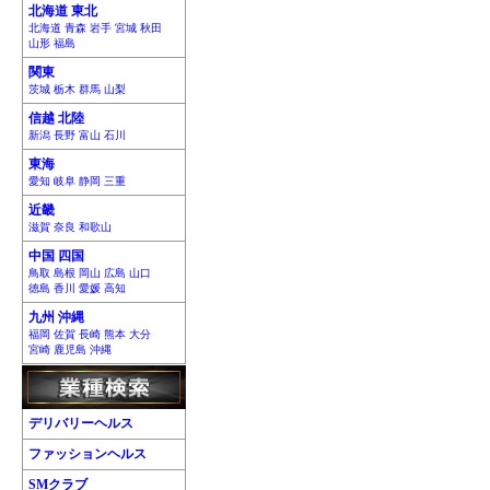
北海道 東北
北海道 青森 岩手 宮城 秋田
山形 福島
関東
茨城 栃木 群馬 山梨
信越 北陸
新潟 長野 富山 石川
東海
愛知 岐阜 静岡 三重
近畿
滋賀 奈良 和歌山
中国 四国
鳥取 島根 岡山 広島 山口
徳島 香川 愛媛 高知
九州 沖縄
福岡 佐賀 長崎 熊本 大分
宮崎 鹿児島 沖縄
デリバリーヘルス
ファッションヘルス
SMクラブ