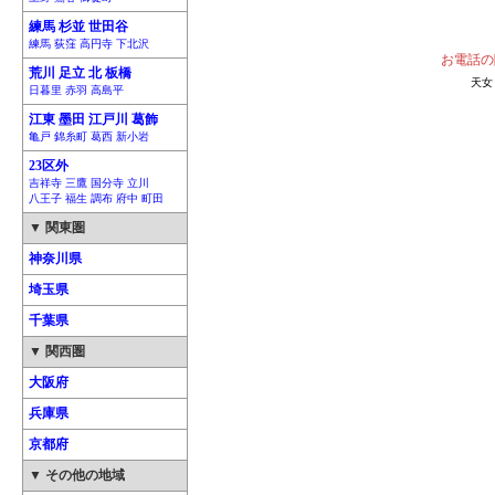
練馬 杉並 世田谷
練馬 荻窪 高円寺 下北沢
お電話の
荒川 足立 北 板橋
天女
日暮里 赤羽 高島平
江東 墨田 江戸川 葛飾
亀戸 錦糸町 葛西 新小岩
23区外
吉祥寺 三鷹 国分寺 立川
八王子 福生 調布 府中 町田
▼ 関東圏
神奈川県
埼玉県
千葉県
▼ 関西圏
大阪府
兵庫県
京都府
▼ その他の地域