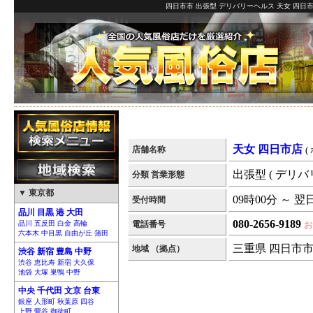
四日市市 出張型 デリバリーヘルス 天女 四日市
天女 四日市店
店舗名称
(
出張型 ( デリバ
分類 営業形態
▼ 東京都
09時00分 ～ 翌
受付時間
品川 目黒 港 大田
080-2656-9189
品川 五反田 白金 高輪
電話番号
お
六本木 中目黒 自由が丘 蒲田
三重県 四日市
地域 （拠点）
渋谷 新宿 豊島 中野
渋谷 恵比寿 新宿 大久保
池袋 大塚 巣鴨 中野
中央 千代田 文京 台東
銀座 人形町 秋葉原 四谷
上野 鶯谷 御徒町