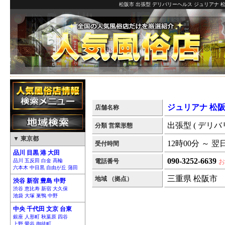
松阪市 出張型 デリバリーヘルス ジュリアナ 松
ジュリアナ 松
店舗名称
出張型 ( デリバ
分類 営業形態
▼ 東京都
12時00分 ～ 翌
受付時間
品川 目黒 港 大田
090-3252-6639
品川 五反田 白金 高輪
電話番号
お
六本木 中目黒 自由が丘 蒲田
三重県 松阪市
地域 （拠点）
渋谷 新宿 豊島 中野
渋谷 恵比寿 新宿 大久保
池袋 大塚 巣鴨 中野
中央 千代田 文京 台東
銀座 人形町 秋葉原 四谷
上野 鶯谷 御徒町