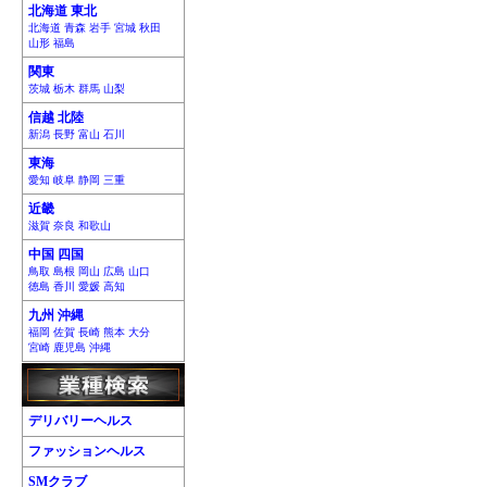
北海道 東北
北海道 青森 岩手 宮城 秋田
山形 福島
関東
茨城 栃木 群馬 山梨
信越 北陸
新潟 長野 富山 石川
東海
愛知 岐阜 静岡 三重
近畿
滋賀 奈良 和歌山
中国 四国
鳥取 島根 岡山 広島 山口
徳島 香川 愛媛 高知
九州 沖縄
福岡 佐賀 長崎 熊本 大分
宮崎 鹿児島 沖縄
デリバリーヘルス
ファッションヘルス
SMクラブ