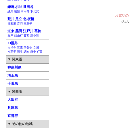
練馬 杉並 世田谷
練馬 荻窪 高円寺 下北沢
お電話の
荒川 足立 北 板橋
ジュ
日暮里 赤羽 高島平
江東 墨田 江戸川 葛飾
亀戸 錦糸町 葛西 新小岩
23区外
吉祥寺 三鷹 国分寺 立川
八王子 福生 調布 府中 町田
▼ 関東圏
神奈川県
埼玉県
千葉県
▼ 関西圏
大阪府
兵庫県
京都府
▼ その他の地域