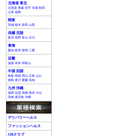
北海道 東北
北海道 青森 岩手 宮城 秋田
山形 福島
関東
茨城 栃木 群馬 山梨
信越 北陸
新潟 長野 富山 石川
東海
愛知 岐阜 静岡 三重
近畿
滋賀 奈良 和歌山
中国 四国
鳥取 島根 岡山 広島 山口
徳島 香川 愛媛 高知
九州 沖縄
福岡 佐賀 長崎 熊本 大分
宮崎 鹿児島 沖縄
デリバリーヘルス
ファッションヘルス
SMクラブ