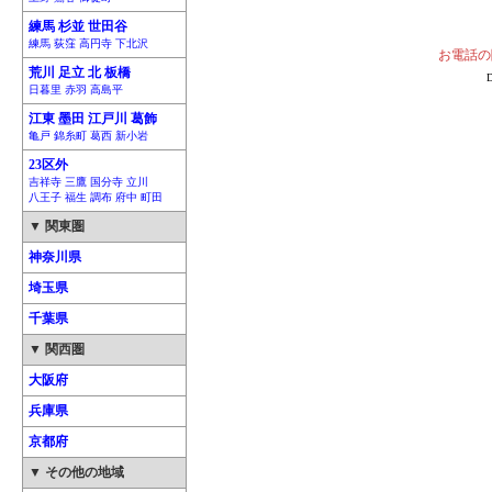
練馬 杉並 世田谷
練馬 荻窪 高円寺 下北沢
お電話の
荒川 足立 北 板橋
日暮里 赤羽 高島平
江東 墨田 江戸川 葛飾
亀戸 錦糸町 葛西 新小岩
23区外
吉祥寺 三鷹 国分寺 立川
八王子 福生 調布 府中 町田
▼ 関東圏
神奈川県
埼玉県
千葉県
▼ 関西圏
大阪府
兵庫県
京都府
▼ その他の地域