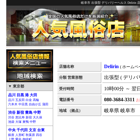
岐阜市 出張型 デリバリーヘルス Deliri
Delirin
店舗名称
( ホームペ
出張型 ( デリバ
分類 営業形態
▼ 東京都
10時00分 ～ 翌
受付時間
品川 目黒 港 大田
080-3684-3311
電話番号
お
品川 五反田 白金 高輪
六本木 中目黒 自由が丘 蒲田
岐阜県 岐阜市
地域 （拠点）
渋谷 新宿 豊島 中野
渋谷 恵比寿 新宿 大久保
池袋 大塚 巣鴨 中野
中央 千代田 文京 台東
銀座 人形町 秋葉原 四谷
上野 鶯谷 御徒町