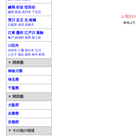
練馬 杉並 世田谷
練馬 荻窪 高円寺 下北沢
お電話の
荒川 足立 北 板橋
奥様は不
日暮里 赤羽 高島平
江東 墨田 江戸川 葛飾
亀戸 錦糸町 葛西 新小岩
23区外
吉祥寺 三鷹 国分寺 立川
八王子 福生 調布 府中 町田
▼ 関東圏
神奈川県
埼玉県
千葉県
▼ 関西圏
大阪府
兵庫県
京都府
▼ その他の地域