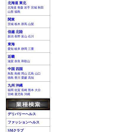
北海道 東北
北海道 青森 岩手 宮城 秋田
山形 福島
関東
茨城 栃木 群馬 山梨
信越 北陸
新潟 長野 富山 石川
東海
愛知 岐阜 静岡 三重
近畿
滋賀 奈良 和歌山
中国 四国
鳥取 島根 岡山 広島 山口
徳島 香川 愛媛 高知
九州 沖縄
福岡 佐賀 長崎 熊本 大分
宮崎 鹿児島 沖縄
デリバリーヘルス
ファッションヘルス
SMクラブ