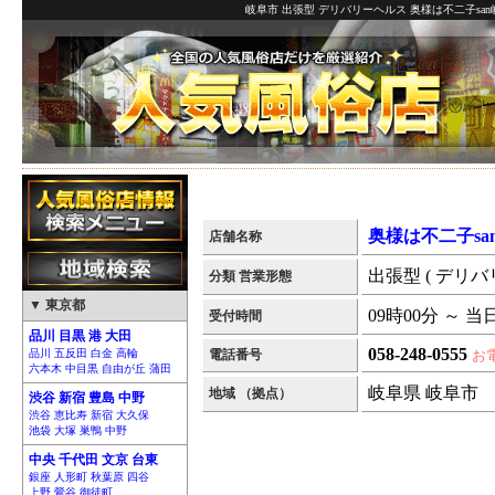
岐阜市 出張型 デリバリーヘルス 奥様は不二子san
奥様は不二子sa
店舗名称
出張型 ( デリバ
分類 営業形態
▼ 東京都
09時00分 ～ 当
受付時間
品川 目黒 港 大田
058-248-0555
品川 五反田 白金 高輪
電話番号
お
六本木 中目黒 自由が丘 蒲田
岐阜県 岐阜市
地域 （拠点）
渋谷 新宿 豊島 中野
渋谷 恵比寿 新宿 大久保
池袋 大塚 巣鴨 中野
中央 千代田 文京 台東
銀座 人形町 秋葉原 四谷
上野 鶯谷 御徒町