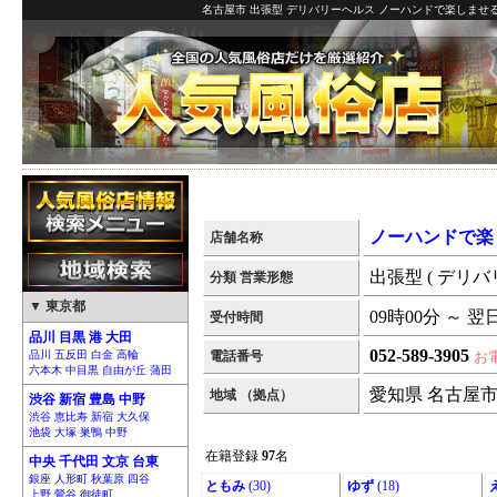
名古屋市 出張型 デリバリーヘルス ノーハンドで楽しませる
ノーハンドで楽
店舗名称
出張型 ( デリバ
分類 営業形態
▼ 東京都
09時00分 ～ 翌
受付時間
品川 目黒 港 大田
052-589-3905
品川 五反田 白金 高輪
電話番号
お
六本木 中目黒 自由が丘 蒲田
愛知県 名古屋
地域 （拠点）
渋谷 新宿 豊島 中野
渋谷 恵比寿 新宿 大久保
池袋 大塚 巣鴨 中野
在籍登録
97
名
中央 千代田 文京 台東
銀座 人形町 秋葉原 四谷
ともみ
(30)
ゆず
(18)
上野 鶯谷 御徒町