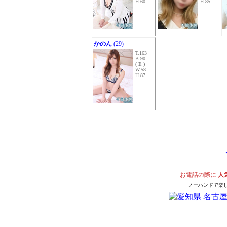
H.60
H.85
かのん
(29)
T.163
B.90
(
E
)
W.58
H.87
お電話の際に
人
ノーハンドで楽し