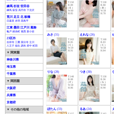
T.150
T.158
B.89
B.80
練馬 杉並 世田谷
(
E
)
(
B
)
練馬 荻窪 高円寺 下北沢
W.60
W.58
H.85
H.78
荒川 足立 北 板橋
日暮里 赤羽 高島平
江東 墨田 江戸川 葛飾
亀戸 錦糸町 葛西 新小岩
みさ
(31)
えれな
(26)
23区外
T.163
T.168
吉祥寺 三鷹 国分寺 立川
B.85
B.83
(
C
)
(
C
)
八王子 福生 調布 府中 町田
W.59
W.58
H.91
H.84
▼ 関東圏
神奈川県
埼玉県
りな
(28)
つき
(30)
千葉県
T.148
T.158
B.88
B.96
▼ 関西圏
(
F
)
(
G
)
W.58
W.60
大阪府
H.86
H.90
兵庫県
京都府
ぼたん
(33)
るあ
(24)
▼ その他の地域
T.157
T.162