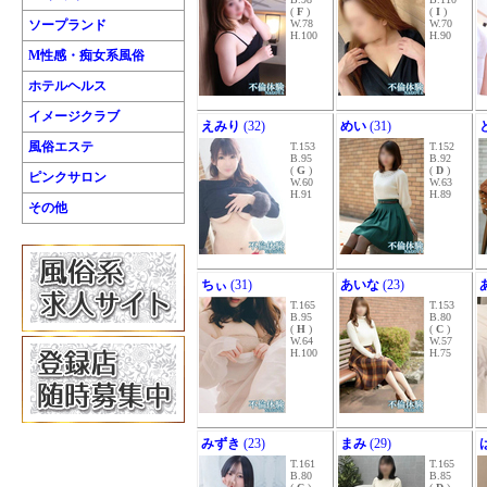
(
F
)
(
I
)
ソープランド
W.78
W.70
H.100
H.90
M性感・痴女系風俗
ホテルヘルス
イメージクラブ
えみり
(32)
めい
(31)
風俗エステ
T.153
T.152
B.95
B.92
(
G
)
(
D
)
ピンクサロン
W.60
W.63
H.91
H.89
その他
ちぃ
(31)
あいな
(23)
T.165
T.153
B.95
B.80
(
H
)
(
C
)
W.64
W.57
H.100
H.75
みずき
(23)
まみ
(29)
T.161
T.165
B.80
B.85