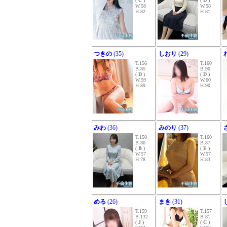
(
C
)
(
D
)
W.58
W.58
H.82
H.81
つきの
(35)
しおり
(29)
T.156
T.160
B.85
B.90
(
D
)
(
D
)
W.59
W.60
H.89
H.90
みわ
(36)
みのり
(37)
T.150
T.160
B.80
B.87
(
B
)
(
E
)
W.57
W.57
H.78
H.83
める
(26)
まき
(31)
T.159
T.157
B.132
B.81
(
J
)
(
C
)