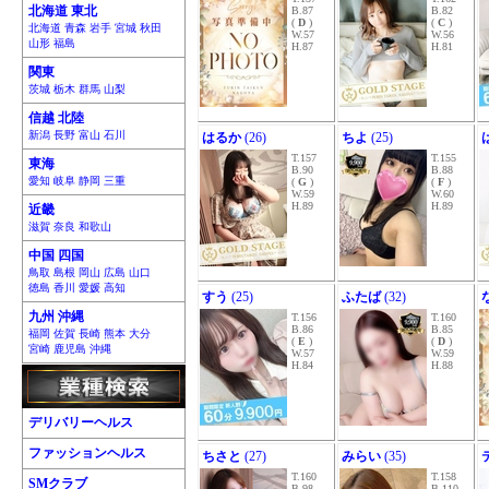
北海道 東北
B.87
B.82
(
D
)
(
C
)
北海道 青森 岩手 宮城 秋田
W.57
W.56
山形 福島
H.87
H.81
関東
茨城 栃木 群馬 山梨
信越 北陸
新潟 長野 富山 石川
はるか
(26)
ちよ
(25)
T.157
T.155
東海
B.90
B.88
愛知 岐阜 静岡 三重
(
G
)
(
F
)
W.59
W.60
H.89
H.89
近畿
滋賀 奈良 和歌山
中国 四国
鳥取 島根 岡山 広島 山口
徳島 香川 愛媛 高知
すう
(25)
ふたば
(32)
九州 沖縄
T.156
T.160
B.86
B.85
福岡 佐賀 長崎 熊本 大分
(
E
)
(
D
)
宮崎 鹿児島 沖縄
W.57
W.59
H.84
H.88
デリバリーヘルス
ファッションヘルス
ちさと
(27)
みらい
(35)
T.160
T.158
SMクラブ
B.98
B.110