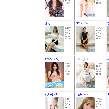
W.61
W.58
H.96
H.80
さり
(33)
アン
(33)
T.160
T.162
B.85
B.85
(
E
)
(
D
)
W.58
W.60
H.86
H.91
ひなこ
(27)
りこ
(41)
T.155
T.160
B.88
B.86
(
F
)
(
D
)
W.56
W.58
H.87
H.84
れいら
(32)
れみ
(24)
T.164
T.155
B.85
B.83
(
C
)
(
C
)
W.59
W.58