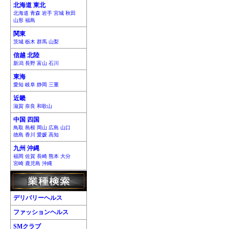
北海道 東北
北海道 青森 岩手 宮城 秋田
山形 福島
関東
茨城 栃木 群馬 山梨
信越 北陸
新潟 長野 富山 石川
東海
愛知 岐阜 静岡 三重
近畿
滋賀 奈良 和歌山
中国 四国
鳥取 島根 岡山 広島 山口
徳島 香川 愛媛 高知
九州 沖縄
福岡 佐賀 長崎 熊本 大分
宮崎 鹿児島 沖縄
デリバリーヘルス
ファッションヘルス
SMクラブ