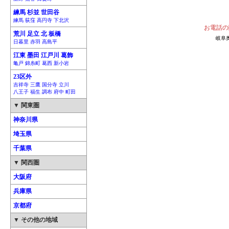
練馬 杉並 世田谷
練馬 荻窪 高円寺 下北沢
お電話の
荒川 足立 北 板橋
岐阜
日暮里 赤羽 高島平
江東 墨田 江戸川 葛飾
亀戸 錦糸町 葛西 新小岩
23区外
吉祥寺 三鷹 国分寺 立川
八王子 福生 調布 府中 町田
▼ 関東圏
神奈川県
埼玉県
千葉県
▼ 関西圏
大阪府
兵庫県
京都府
▼ その他の地域