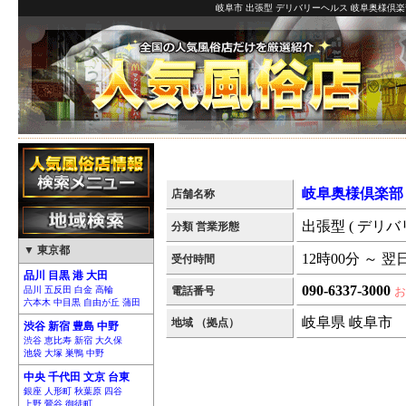
岐阜市 出張型 デリバリーヘルス 岐阜奥様倶楽
岐阜奥様倶楽部
店舗名称
出張型 ( デリバ
分類 営業形態
▼ 東京都
12時00分 ～ 翌
受付時間
品川 目黒 港 大田
090-6337-3000
品川 五反田 白金 高輪
電話番号
お
六本木 中目黒 自由が丘 蒲田
岐阜県 岐阜市
地域 （拠点）
渋谷 新宿 豊島 中野
渋谷 恵比寿 新宿 大久保
池袋 大塚 巣鴨 中野
中央 千代田 文京 台東
銀座 人形町 秋葉原 四谷
上野 鶯谷 御徒町