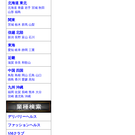
北海道 東北
北海道 青森 岩手 宮城 秋田
山形 福島
関東
茨城 栃木 群馬 山梨
信越 北陸
新潟 長野 富山 石川
東海
愛知 岐阜 静岡 三重
近畿
滋賀 奈良 和歌山
中国 四国
鳥取 島根 岡山 広島 山口
徳島 香川 愛媛 高知
九州 沖縄
福岡 佐賀 長崎 熊本 大分
宮崎 鹿児島 沖縄
デリバリーヘルス
ファッションヘルス
SMクラブ