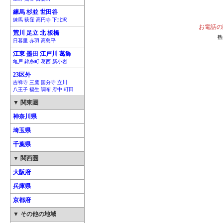
練馬 杉並 世田谷
練馬 荻窪 高円寺 下北沢
お電話の
荒川 足立 北 板橋
熟
日暮里 赤羽 高島平
江東 墨田 江戸川 葛飾
亀戸 錦糸町 葛西 新小岩
23区外
吉祥寺 三鷹 国分寺 立川
八王子 福生 調布 府中 町田
▼ 関東圏
神奈川県
埼玉県
千葉県
▼ 関西圏
大阪府
兵庫県
京都府
▼ その他の地域