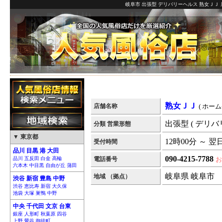
岐阜市 出張型 デリバリーヘルス 熟女ＪＪ 
熟女ＪＪ
店舗名称
( ホーム
出張型 ( デリバ
分類 営業形態
▼ 東京都
12時00分 ～ 翌
受付時間
品川 目黒 港 大田
090-4215-7788
品川 五反田 白金 高輪
電話番号
お
六本木 中目黒 自由が丘 蒲田
岐阜県 岐阜市
地域 （拠点）
渋谷 新宿 豊島 中野
渋谷 恵比寿 新宿 大久保
池袋 大塚 巣鴨 中野
中央 千代田 文京 台東
銀座 人形町 秋葉原 四谷
上野 鶯谷 御徒町