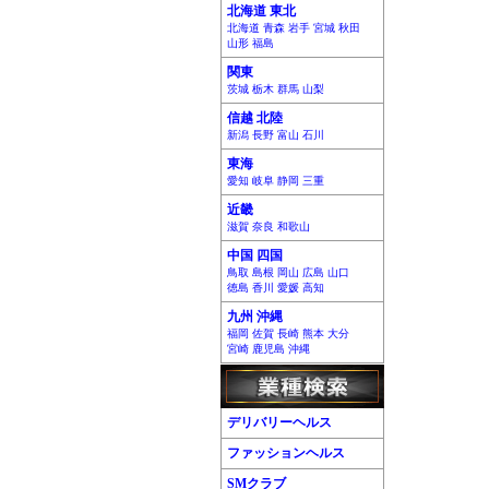
北海道 東北
北海道 青森 岩手 宮城 秋田
山形 福島
関東
茨城 栃木 群馬 山梨
信越 北陸
新潟 長野 富山 石川
東海
愛知 岐阜 静岡 三重
近畿
滋賀 奈良 和歌山
中国 四国
鳥取 島根 岡山 広島 山口
徳島 香川 愛媛 高知
九州 沖縄
福岡 佐賀 長崎 熊本 大分
宮崎 鹿児島 沖縄
デリバリーヘルス
ファッションヘルス
SMクラブ