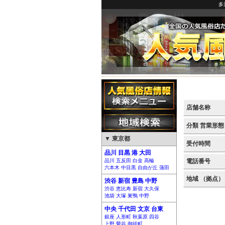
多
店舗名称
分類 営業形態
▼ 東京都
受付時間
品川 目黒 港 大田
品川 五反田 白金 高輪
電話番号
六本木 中目黒 自由が丘 蒲田
地域 （拠点）
渋谷 新宿 豊島 中野
渋谷 恵比寿 新宿 大久保
池袋 大塚 巣鴨 中野
中央 千代田 文京 台東
銀座 人形町 秋葉原 四谷
上野 鶯谷 御徒町