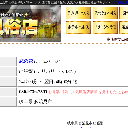
治見市 出張型 デリバリーヘルス 恋の花 店舗情報 by 人気のある風俗店 総合情報サイト
人気風俗店
多治見市 出張
恋の花
( ホームページ )
出張型 ( デリバリーヘルス )
24時00分 ～ 翌日24時00分 迄
080-9736-7365
お電話の際に 人気風俗店情報 を見ました とお
岐阜県 多治見市
岐阜県 多治見市 出張型