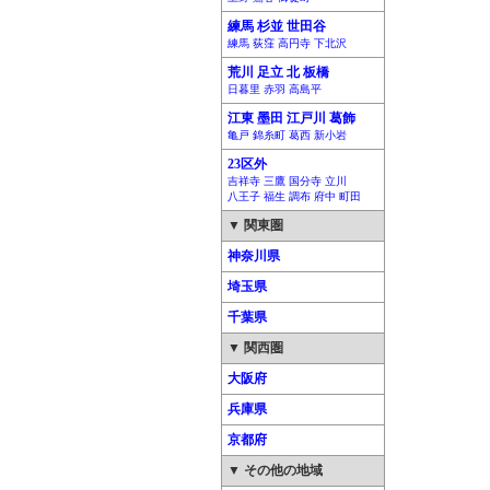
練馬 杉並 世田谷
練馬 荻窪 高円寺 下北沢
荒川 足立 北 板橋
日暮里 赤羽 高島平
江東 墨田 江戸川 葛飾
亀戸 錦糸町 葛西 新小岩
23区外
吉祥寺 三鷹 国分寺 立川
八王子 福生 調布 府中 町田
▼ 関東圏
神奈川県
埼玉県
千葉県
▼ 関西圏
大阪府
兵庫県
京都府
▼ その他の地域