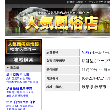
岐阜市 店舗型 ソープランド ViVi 店
ViVi
店舗名称
( ホームページ
店舗型 ( ソープ
分類 営業形態
▼ 東京都
11時00分 ～ 当
受付時間
品川 目黒 港 大田
058-214-4717
電話番号
お
品川 五反田 白金 高輪
六本木 中目黒 自由が丘 蒲田
岐阜県 岐阜市
地域 （拠点）
渋谷 新宿 豊島 中野
渋谷 恵比寿 新宿 大久保
池袋 大塚 巣鴨 中野
中央 千代田 文京 台東
銀座 人形町 秋葉原 四谷
上野 鶯谷 御徒町