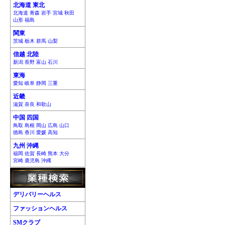
北海道 東北
北海道 青森 岩手 宮城 秋田
山形 福島
関東
茨城 栃木 群馬 山梨
信越 北陸
新潟 長野 富山 石川
東海
愛知 岐阜 静岡 三重
近畿
滋賀 奈良 和歌山
中国 四国
鳥取 島根 岡山 広島 山口
徳島 香川 愛媛 高知
九州 沖縄
福岡 佐賀 長崎 熊本 大分
宮崎 鹿児島 沖縄
デリバリーヘルス
ファッションヘルス
SMクラブ