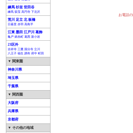
練馬 杉並 世田谷
練馬 荻窪 高円寺 下北沢
お電話の
荒川 足立 北 板橋
日暮里 赤羽 高島平
江東 墨田 江戸川 葛飾
亀戸 錦糸町 葛西 新小岩
23区外
吉祥寺 三鷹 国分寺 立川
八王子 福生 調布 府中 町田
▼ 関東圏
神奈川県
埼玉県
千葉県
▼ 関西圏
大阪府
兵庫県
京都府
▼ その他の地域