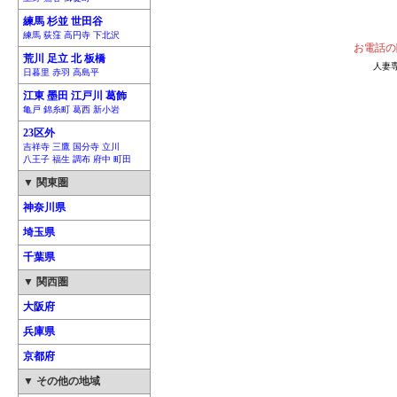
練馬 杉並 世田谷
練馬 荻窪 高円寺 下北沢
お電話の
荒川 足立 北 板橋
人妻専
日暮里 赤羽 高島平
江東 墨田 江戸川 葛飾
亀戸 錦糸町 葛西 新小岩
23区外
吉祥寺 三鷹 国分寺 立川
八王子 福生 調布 府中 町田
▼ 関東圏
神奈川県
埼玉県
千葉県
▼ 関西圏
大阪府
兵庫県
京都府
▼ その他の地域