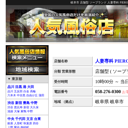
岐阜市 店舗型 ソープランド 人妻専科 PIER
人妻専科 PIER
店舗名称
店舗型 ( ソープ
分類 営業形態
▼ 東京都
10時00分 ～ 当
受付時間
品川 目黒 港 大田
058-276-0300
品川 五反田 白金 高輪
電話番号
お
六本木 中目黒 自由が丘 蒲田
岐阜県 岐阜市
地域 （拠点）
渋谷 新宿 豊島 中野
渋谷 恵比寿 新宿 大久保
池袋 大塚 巣鴨 中野
中央 千代田 文京 台東
銀座 人形町 秋葉原 四谷
上野 鶯谷 御徒町