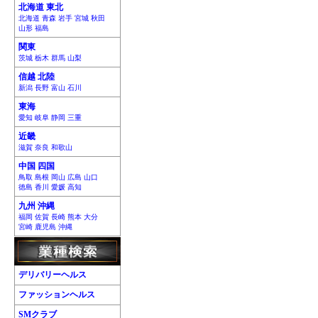
北海道 東北
北海道 青森 岩手 宮城 秋田
山形 福島
関東
茨城 栃木 群馬 山梨
信越 北陸
新潟 長野 富山 石川
東海
愛知 岐阜 静岡 三重
近畿
滋賀 奈良 和歌山
中国 四国
鳥取 島根 岡山 広島 山口
徳島 香川 愛媛 高知
九州 沖縄
福岡 佐賀 長崎 熊本 大分
宮崎 鹿児島 沖縄
デリバリーヘルス
ファッションヘルス
SMクラブ