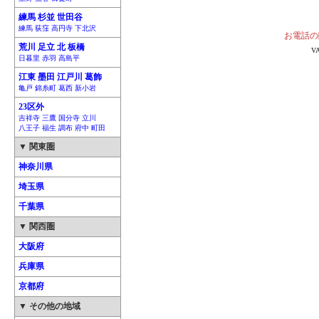
練馬 杉並 世田谷
練馬 荻窪 高円寺 下北沢
お電話の
荒川 足立 北 板橋
V
日暮里 赤羽 高島平
江東 墨田 江戸川 葛飾
亀戸 錦糸町 葛西 新小岩
23区外
吉祥寺 三鷹 国分寺 立川
八王子 福生 調布 府中 町田
▼ 関東圏
神奈川県
埼玉県
千葉県
▼ 関西圏
大阪府
兵庫県
京都府
▼ その他の地域