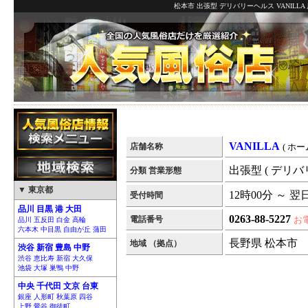
松本市 出張型 デリバリーヘルス VANILL
VANILLA
店舗名称
( ホー
出張型 ( デリバ
分類 営業形態
▼ 東京都
12時00分 ～ 翌
受付時間
品川 目黒 港 大田
0263-88-5227
電話番号
お
品川 五反田 白金 高輪
六本木 中目黒 自由が丘 蒲田
長野県 松本市
地域 （拠点）
渋谷 新宿 豊島 中野
渋谷 恵比寿 新宿 大久保
池袋 大塚 巣鴨 中野
中央 千代田 文京 台東
銀座 人形町 秋葉原 四谷
上野 鶯谷 御徒町