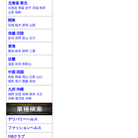
北海道 東北
北海道 青森 岩手 宮城 秋田
山形 福島
関東
茨城 栃木 群馬 山梨
信越 北陸
新潟 長野 富山 石川
東海
愛知 岐阜 静岡 三重
近畿
滋賀 奈良 和歌山
中国 四国
鳥取 島根 岡山 広島 山口
徳島 香川 愛媛 高知
九州 沖縄
福岡 佐賀 長崎 熊本 大分
宮崎 鹿児島 沖縄
デリバリーヘルス
ファッションヘルス
SMクラブ