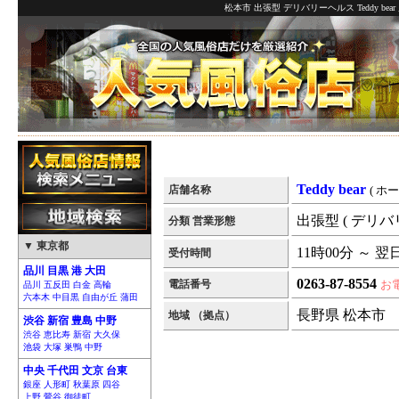
松本市 出張型 デリバリーヘルス Teddy be
Teddy bear
店舗名称
( ホ
出張型 ( デリバ
分類 営業形態
▼ 東京都
11時00分 ～ 翌
受付時間
品川 目黒 港 大田
0263-87-8554
電話番号
お
品川 五反田 白金 高輪
六本木 中目黒 自由が丘 蒲田
長野県 松本市
地域 （拠点）
渋谷 新宿 豊島 中野
渋谷 恵比寿 新宿 大久保
池袋 大塚 巣鴨 中野
中央 千代田 文京 台東
銀座 人形町 秋葉原 四谷
上野 鶯谷 御徒町