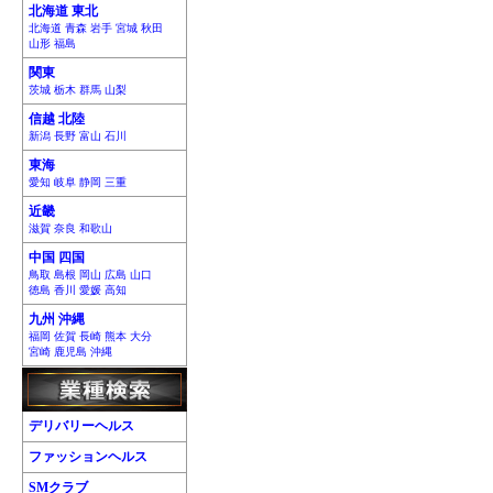
北海道 東北
北海道 青森 岩手 宮城 秋田
山形 福島
関東
茨城 栃木 群馬 山梨
信越 北陸
新潟 長野 富山 石川
東海
愛知 岐阜 静岡 三重
近畿
滋賀 奈良 和歌山
中国 四国
鳥取 島根 岡山 広島 山口
徳島 香川 愛媛 高知
九州 沖縄
福岡 佐賀 長崎 熊本 大分
宮崎 鹿児島 沖縄
デリバリーヘルス
ファッションヘルス
SMクラブ