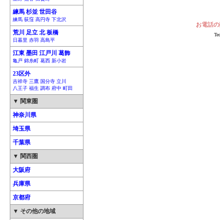
練馬 杉並 世田谷
練馬 荻窪 高円寺 下北沢
お電話の
荒川 足立 北 板橋
T
日暮里 赤羽 高島平
江東 墨田 江戸川 葛飾
亀戸 錦糸町 葛西 新小岩
23区外
吉祥寺 三鷹 国分寺 立川
八王子 福生 調布 府中 町田
▼ 関東圏
神奈川県
埼玉県
千葉県
▼ 関西圏
大阪府
兵庫県
京都府
▼ その他の地域