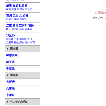
練馬 杉並 世田谷
練馬 荻窪 高円寺 下北沢
お電話の
荒川 足立 北 板橋
クラブバレ
日暮里 赤羽 高島平
江東 墨田 江戸川 葛飾
亀戸 錦糸町 葛西 新小岩
23区外
吉祥寺 三鷹 国分寺 立川
八王子 福生 調布 府中 町田
▼ 関東圏
神奈川県
埼玉県
千葉県
▼ 関西圏
大阪府
兵庫県
京都府
▼ その他の地域