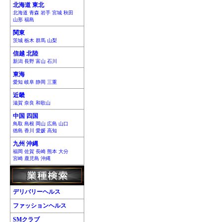
北海道 東北
北海道 青森 岩手 宮城 秋田
山形 福島
関東
茨城 栃木 群馬 山梨
信越 北陸
新潟 長野 富山 石川
東海
愛知 岐阜 静岡 三重
近畿
滋賀 奈良 和歌山
中国 四国
鳥取 島根 岡山 広島 山口
徳島 香川 愛媛 高知
九州 沖縄
福岡 佐賀 長崎 熊本 大分
宮崎 鹿児島 沖縄
デリバリーヘルス
ファッションヘルス
SMクラブ