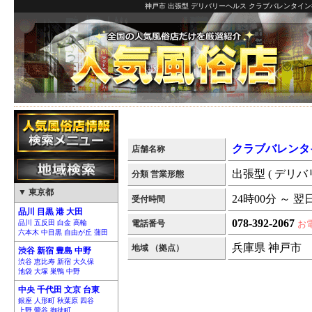
神戸市 出張型 デリバリーヘルス クラブバレンタイン
クラブバレンタ
店舗名称
出張型 ( デリバ
分類 営業形態
▼ 東京都
24時00分 ～ 翌
受付時間
品川 目黒 港 大田
078-392-2067
品川 五反田 白金 高輪
電話番号
お
六本木 中目黒 自由が丘 蒲田
兵庫県 神戸市
地域 （拠点）
渋谷 新宿 豊島 中野
渋谷 恵比寿 新宿 大久保
池袋 大塚 巣鴨 中野
中央 千代田 文京 台東
銀座 人形町 秋葉原 四谷
上野 鶯谷 御徒町