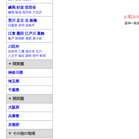
練馬 杉並 世田谷
練馬 荻窪 高円寺 下北沢
お電話の
荒川 足立 北 板橋
阪神♂風
日暮里 赤羽 高島平
江東 墨田 江戸川 葛飾
亀戸 錦糸町 葛西 新小岩
23区外
吉祥寺 三鷹 国分寺 立川
八王子 福生 調布 府中 町田
▼ 関東圏
神奈川県
埼玉県
千葉県
▼ 関西圏
大阪府
兵庫県
京都府
▼ その他の地域