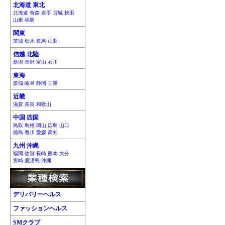
北海道 東北
北海道 青森 岩手 宮城 秋田
山形 福島
関東
茨城 栃木 群馬 山梨
信越 北陸
新潟 長野 富山 石川
東海
愛知 岐阜 静岡 三重
近畿
滋賀 奈良 和歌山
中国 四国
鳥取 島根 岡山 広島 山口
徳島 香川 愛媛 高知
九州 沖縄
福岡 佐賀 長崎 熊本 大分
宮崎 鹿児島 沖縄
デリバリーヘルス
ファッションヘルス
SMクラブ