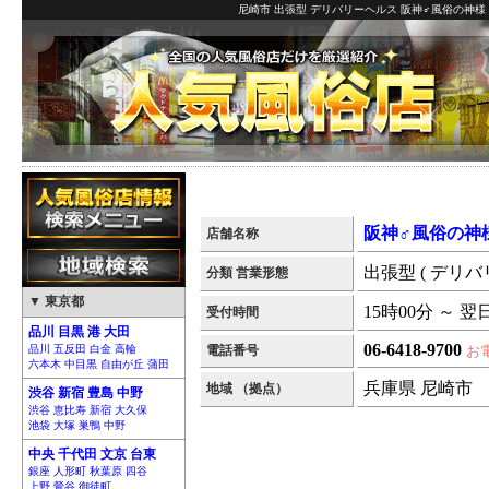
尼崎市 出張型 デリバリーヘルス 阪神♂風俗の神様 
阪神♂風俗の神
店舗名称
出張型 ( デリバ
分類 営業形態
▼ 東京都
15時00分 ～ 翌
受付時間
品川 目黒 港 大田
06-6418-9700
品川 五反田 白金 高輪
電話番号
お
六本木 中目黒 自由が丘 蒲田
兵庫県 尼崎市
地域 （拠点）
渋谷 新宿 豊島 中野
渋谷 恵比寿 新宿 大久保
池袋 大塚 巣鴨 中野
中央 千代田 文京 台東
銀座 人形町 秋葉原 四谷
上野 鶯谷 御徒町