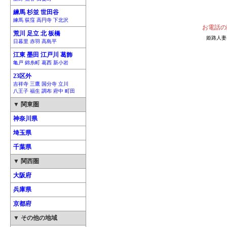
練馬 杉並 世田谷
練馬 荻窪 高円寺 下北沢
お電話の
荒川 足立 北 板橋
姫路人妻
日暮里 赤羽 高島平
江東 墨田 江戸川 葛飾
亀戸 錦糸町 葛西 新小岩
23区外
吉祥寺 三鷹 国分寺 立川
八王子 福生 調布 府中 町田
▼ 関東圏
神奈川県
埼玉県
千葉県
▼ 関西圏
大阪府
兵庫県
京都府
▼ その他の地域