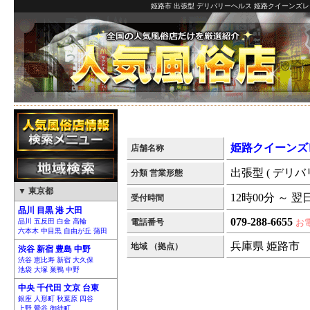
姫路市 出張型 デリバリーヘルス 姫路クイーンズレ
姫路クイーンズ
店舗名称
出張型 ( デリバ
分類 営業形態
▼ 東京都
12時00分 ～ 翌
受付時間
品川 目黒 港 大田
079-288-6655
品川 五反田 白金 高輪
電話番号
お
六本木 中目黒 自由が丘 蒲田
兵庫県 姫路市
地域 （拠点）
渋谷 新宿 豊島 中野
渋谷 恵比寿 新宿 大久保
池袋 大塚 巣鴨 中野
中央 千代田 文京 台東
銀座 人形町 秋葉原 四谷
上野 鶯谷 御徒町