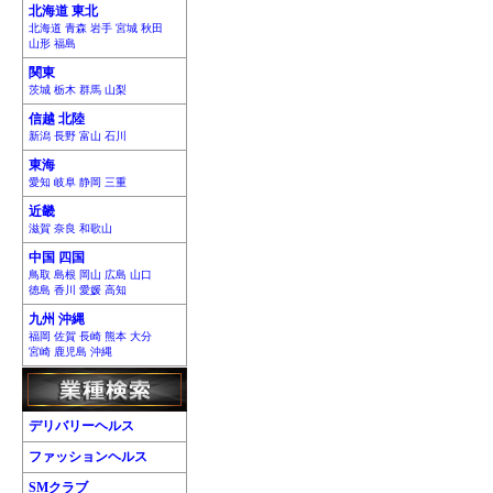
北海道 東北
北海道 青森 岩手 宮城 秋田
山形 福島
関東
茨城 栃木 群馬 山梨
信越 北陸
新潟 長野 富山 石川
東海
愛知 岐阜 静岡 三重
近畿
滋賀 奈良 和歌山
中国 四国
鳥取 島根 岡山 広島 山口
徳島 香川 愛媛 高知
九州 沖縄
福岡 佐賀 長崎 熊本 大分
宮崎 鹿児島 沖縄
デリバリーヘルス
ファッションヘルス
SMクラブ