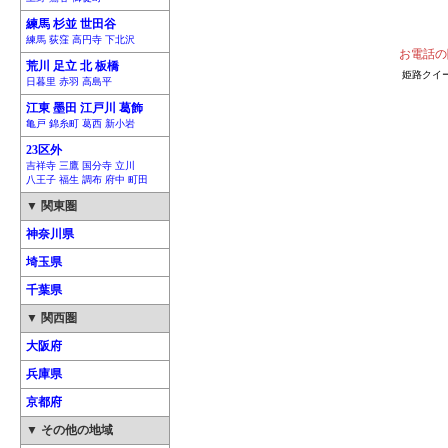
練馬 杉並 世田谷
練馬 荻窪 高円寺 下北沢
お電話の
荒川 足立 北 板橋
姫路クイ
日暮里 赤羽 高島平
江東 墨田 江戸川 葛飾
亀戸 錦糸町 葛西 新小岩
23区外
吉祥寺 三鷹 国分寺 立川
八王子 福生 調布 府中 町田
▼ 関東圏
神奈川県
埼玉県
千葉県
▼ 関西圏
大阪府
兵庫県
京都府
▼ その他の地域