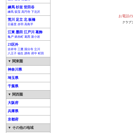
練馬 杉並 世田谷
練馬 荻窪 高円寺 下北沢
お電話の
荒川 足立 北 板橋
クラブ
日暮里 赤羽 高島平
江東 墨田 江戸川 葛飾
亀戸 錦糸町 葛西 新小岩
23区外
吉祥寺 三鷹 国分寺 立川
八王子 福生 調布 府中 町田
▼ 関東圏
神奈川県
埼玉県
千葉県
▼ 関西圏
大阪府
兵庫県
京都府
▼ その他の地域