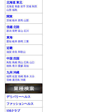
北海道 東北
北海道 青森 岩手 宮城 秋田
山形 福島
関東
茨城 栃木 群馬 山梨
信越 北陸
新潟 長野 富山 石川
東海
愛知 岐阜 静岡 三重
近畿
滋賀 奈良 和歌山
中国 四国
鳥取 島根 岡山 広島 山口
徳島 香川 愛媛 高知
九州 沖縄
福岡 佐賀 長崎 熊本 大分
宮崎 鹿児島 沖縄
デリバリーヘルス
ファッションヘルス
SMクラブ