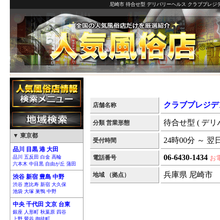
尼崎市 待合せ型 デリバリーヘルス クラブプレジデ
クラブプレジデ
店舗名称
待合せ型 ( デリ
分類 営業形態
▼ 東京都
24時00分 ～ 翌
受付時間
品川 目黒 港 大田
06-6430-1434
品川 五反田 白金 高輪
電話番号
お
六本木 中目黒 自由が丘 蒲田
兵庫県 尼崎市
地域 （拠点）
渋谷 新宿 豊島 中野
渋谷 恵比寿 新宿 大久保
池袋 大塚 巣鴨 中野
中央 千代田 文京 台東
銀座 人形町 秋葉原 四谷
上野 鶯谷 御徒町