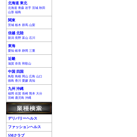
北海道 東北
北海道 青森 岩手 宮城 秋田
山形 福島
関東
茨城 栃木 群馬 山梨
信越 北陸
新潟 長野 富山 石川
東海
愛知 岐阜 静岡 三重
近畿
滋賀 奈良 和歌山
中国 四国
鳥取 島根 岡山 広島 山口
徳島 香川 愛媛 高知
九州 沖縄
福岡 佐賀 長崎 熊本 大分
宮崎 鹿児島 沖縄
デリバリーヘルス
ファッションヘルス
SMクラブ