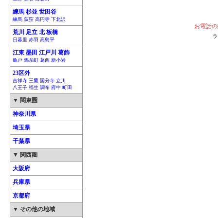
練馬 杉並 世田谷
練馬 荻窪 高円寺 下北沢
お電話の
荒川 足立 北 板橋
ラ
日暮里 赤羽 高島平
江東 墨田 江戸川 葛飾
亀戸 錦糸町 葛西 新小岩
23区外
吉祥寺 三鷹 国分寺 立川
八王子 福生 調布 府中 町田
▼ 関東圏
神奈川県
埼玉県
千葉県
▼ 関西圏
大阪府
兵庫県
京都府
▼ その他の地域