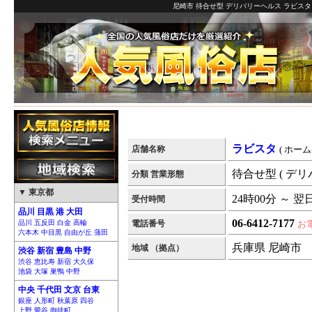
尼崎市 待合せ型 デリバリーヘルス ラビスタ
ラビスタ
店舗名称
( ホーム
待合せ型 ( デリ
分類 営業形態
▼ 東京都
24時00分 ～ 翌
受付時間
品川 目黒 港 大田
06-6412-7177
品川 五反田 白金 高輪
電話番号
お
六本木 中目黒 自由が丘 蒲田
兵庫県 尼崎市
地域 （拠点）
渋谷 新宿 豊島 中野
渋谷 恵比寿 新宿 大久保
池袋 大塚 巣鴨 中野
中央 千代田 文京 台東
銀座 人形町 秋葉原 四谷
上野 鶯谷 御徒町