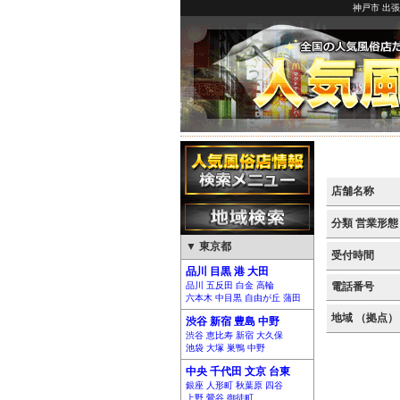
神戸市 出
店舗名称
分類 営業形態
▼ 東京都
受付時間
品川 目黒 港 大田
品川 五反田 白金 高輪
電話番号
六本木 中目黒 自由が丘 蒲田
地域 （拠点）
渋谷 新宿 豊島 中野
渋谷 恵比寿 新宿 大久保
池袋 大塚 巣鴨 中野
中央 千代田 文京 台東
銀座 人形町 秋葉原 四谷
上野 鶯谷 御徒町