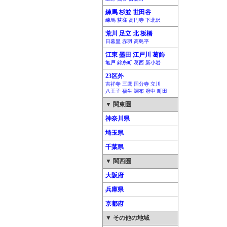
練馬 杉並 世田谷
練馬 荻窪 高円寺 下北沢
荒川 足立 北 板橋
日暮里 赤羽 高島平
江東 墨田 江戸川 葛飾
亀戸 錦糸町 葛西 新小岩
23区外
吉祥寺 三鷹 国分寺 立川
八王子 福生 調布 府中 町田
▼ 関東圏
神奈川県
埼玉県
千葉県
▼ 関西圏
大阪府
兵庫県
京都府
▼ その他の地域