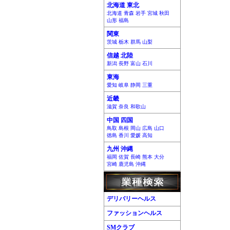
北海道 東北
北海道 青森 岩手 宮城 秋田
山形 福島
関東
茨城 栃木 群馬 山梨
信越 北陸
新潟 長野 富山 石川
東海
愛知 岐阜 静岡 三重
近畿
滋賀 奈良 和歌山
中国 四国
鳥取 島根 岡山 広島 山口
徳島 香川 愛媛 高知
九州 沖縄
福岡 佐賀 長崎 熊本 大分
宮崎 鹿児島 沖縄
デリバリーヘルス
ファッションヘルス
SMクラブ