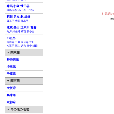
練馬 杉並 世田谷
練馬 荻窪 高円寺 下北沢
お電話の
荒川 足立 北 板橋
神
日暮里 赤羽 高島平
江東 墨田 江戸川 葛飾
亀戸 錦糸町 葛西 新小岩
23区外
吉祥寺 三鷹 国分寺 立川
八王子 福生 調布 府中 町田
▼ 関東圏
神奈川県
埼玉県
千葉県
▼ 関西圏
大阪府
兵庫県
京都府
▼ その他の地域