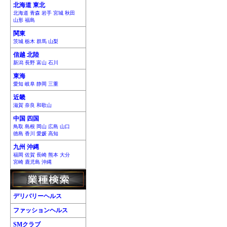
北海道 東北
北海道 青森 岩手 宮城 秋田
山形 福島
関東
茨城 栃木 群馬 山梨
信越 北陸
新潟 長野 富山 石川
東海
愛知 岐阜 静岡 三重
近畿
滋賀 奈良 和歌山
中国 四国
鳥取 島根 岡山 広島 山口
徳島 香川 愛媛 高知
九州 沖縄
福岡 佐賀 長崎 熊本 大分
宮崎 鹿児島 沖縄
デリバリーヘルス
ファッションヘルス
SMクラブ