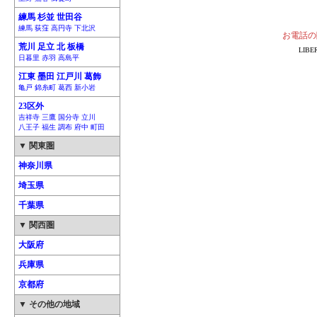
練馬 杉並 世田谷
練馬 荻窪 高円寺 下北沢
お電話の
荒川 足立 北 板橋
LIB
日暮里 赤羽 高島平
江東 墨田 江戸川 葛飾
亀戸 錦糸町 葛西 新小岩
23区外
吉祥寺 三鷹 国分寺 立川
八王子 福生 調布 府中 町田
▼ 関東圏
神奈川県
埼玉県
千葉県
▼ 関西圏
大阪府
兵庫県
京都府
▼ その他の地域