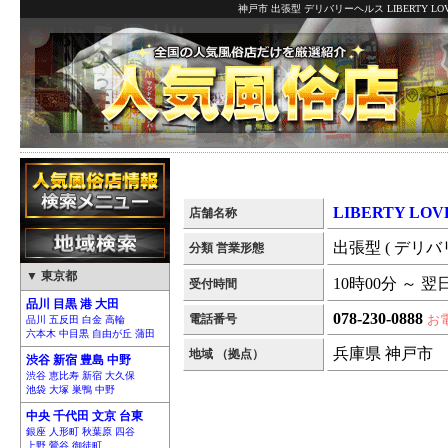
神戸市 出張型 デリバリーヘルス LIBERTY L
LIBERTY LOV
店舗名称
出張型 ( デリバ
分類 営業形態
▼ 東京都
10時00分 ～ 翌
受付時間
品川 目黒 港 大田
078-230-0888
電話番号
お
品川 五反田 白金 高輪
六本木 中目黒 自由が丘 蒲田
兵庫県 神戸市
地域 （拠点）
渋谷 新宿 豊島 中野
渋谷 恵比寿 新宿 大久保
池袋 大塚 巣鴨 中野
中央 千代田 文京 台東
銀座 人形町 秋葉原 四谷
上野 鶯谷 御徒町