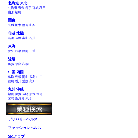
北海道 東北
北海道 青森 岩手 宮城 秋田
山形 福島
関東
茨城 栃木 群馬 山梨
信越 北陸
新潟 長野 富山 石川
東海
愛知 岐阜 静岡 三重
近畿
滋賀 奈良 和歌山
中国 四国
鳥取 島根 岡山 広島 山口
徳島 香川 愛媛 高知
九州 沖縄
福岡 佐賀 長崎 熊本 大分
宮崎 鹿児島 沖縄
デリバリーヘルス
ファッションヘルス
SMクラブ