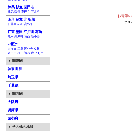
練馬 杉並 世田谷
練馬 荻窪 高円寺 下北沢
お電話の
荒川 足立 北 板橋
ブロ
日暮里 赤羽 高島平
江東 墨田 江戸川 葛飾
亀戸 錦糸町 葛西 新小岩
23区外
吉祥寺 三鷹 国分寺 立川
八王子 福生 調布 府中 町田
▼ 関東圏
神奈川県
埼玉県
千葉県
▼ 関西圏
大阪府
兵庫県
京都府
▼ その他の地域