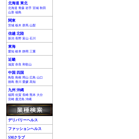
北海道 東北
北海道 青森 岩手 宮城 秋田
山形 福島
関東
茨城 栃木 群馬 山梨
信越 北陸
新潟 長野 富山 石川
東海
愛知 岐阜 静岡 三重
近畿
滋賀 奈良 和歌山
中国 四国
鳥取 島根 岡山 広島 山口
徳島 香川 愛媛 高知
九州 沖縄
福岡 佐賀 長崎 熊本 大分
宮崎 鹿児島 沖縄
デリバリーヘルス
ファッションヘルス
SMクラブ