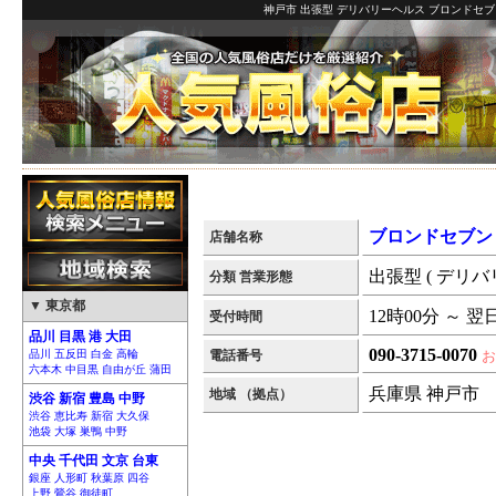
神戸市 出張型 デリバリーヘルス ブロンドセブ
ブロンドセブン
店舗名称
出張型 ( デリバ
分類 営業形態
▼ 東京都
12時00分 ～ 翌
受付時間
品川 目黒 港 大田
090-3715-0070
品川 五反田 白金 高輪
電話番号
お
六本木 中目黒 自由が丘 蒲田
兵庫県 神戸市
地域 （拠点）
渋谷 新宿 豊島 中野
渋谷 恵比寿 新宿 大久保
池袋 大塚 巣鴨 中野
中央 千代田 文京 台東
銀座 人形町 秋葉原 四谷
上野 鶯谷 御徒町