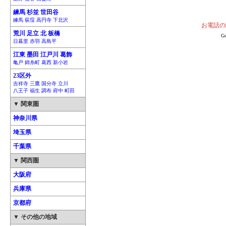
練馬 杉並 世田谷
練馬 荻窪 高円寺 下北沢
お電話の
荒川 足立 北 板橋
G
日暮里 赤羽 高島平
江東 墨田 江戸川 葛飾
亀戸 錦糸町 葛西 新小岩
23区外
吉祥寺 三鷹 国分寺 立川
八王子 福生 調布 府中 町田
▼ 関東圏
神奈川県
埼玉県
千葉県
▼ 関西圏
大阪府
兵庫県
京都府
▼ その他の地域