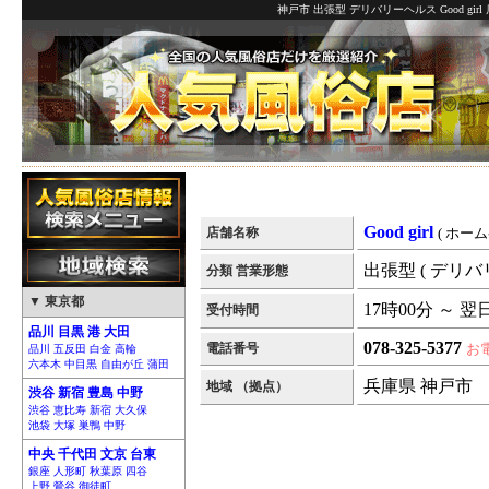
神戸市 出張型 デリバリーヘルス Good gi
Good girl
店舗名称
( ホーム
出張型 ( デリバ
分類 営業形態
▼ 東京都
17時00分 ～ 翌
受付時間
品川 目黒 港 大田
078-325-5377
電話番号
お
品川 五反田 白金 高輪
六本木 中目黒 自由が丘 蒲田
兵庫県 神戸市
地域 （拠点）
渋谷 新宿 豊島 中野
渋谷 恵比寿 新宿 大久保
池袋 大塚 巣鴨 中野
中央 千代田 文京 台東
銀座 人形町 秋葉原 四谷
上野 鶯谷 御徒町