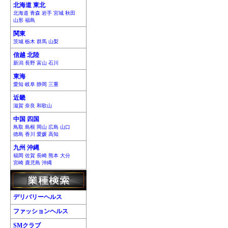
北海道 東北
北海道 青森 岩手 宮城 秋田
山形 福島
関東
茨城 栃木 群馬 山梨
信越 北陸
新潟 長野 富山 石川
東海
愛知 岐阜 静岡 三重
近畿
滋賀 奈良 和歌山
中国 四国
鳥取 島根 岡山 広島 山口
徳島 香川 愛媛 高知
九州 沖縄
福岡 佐賀 長崎 熊本 大分
宮崎 鹿児島 沖縄
デリバリーヘルス
ファッションヘルス
SMクラブ