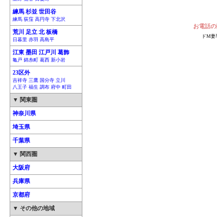
練馬 杉並 世田谷
練馬 荻窪 高円寺 下北沢
お電話の
荒川 足立 北 板橋
ドM妻
日暮里 赤羽 高島平
江東 墨田 江戸川 葛飾
亀戸 錦糸町 葛西 新小岩
23区外
吉祥寺 三鷹 国分寺 立川
八王子 福生 調布 府中 町田
▼ 関東圏
神奈川県
埼玉県
千葉県
▼ 関西圏
大阪府
兵庫県
京都府
▼ その他の地域