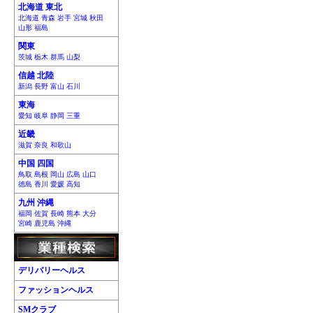
北海道 東北
北海道 青森 岩手 宮城 秋田
山形 福島
関東
茨城 栃木 群馬 山梨
信越 北陸
新潟 長野 富山 石川
東海
愛知 岐阜 静岡 三重
近畿
滋賀 奈良 和歌山
中国 四国
鳥取 島根 岡山 広島 山口
徳島 香川 愛媛 高知
九州 沖縄
福岡 佐賀 長崎 熊本 大分
宮崎 鹿児島 沖縄
デリバリーヘルス
ファッションヘルス
SMクラブ