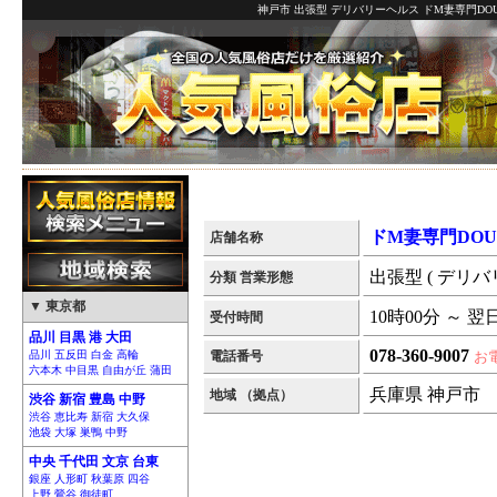
神戸市 出張型 デリバリーヘルス ドM妻専門DOU
ドM妻専門DOU
店舗名称
出張型 ( デリバ
分類 営業形態
▼ 東京都
10時00分 ～ 翌
受付時間
品川 目黒 港 大田
078-360-9007
品川 五反田 白金 高輪
電話番号
お
六本木 中目黒 自由が丘 蒲田
兵庫県 神戸市
地域 （拠点）
渋谷 新宿 豊島 中野
渋谷 恵比寿 新宿 大久保
池袋 大塚 巣鴨 中野
中央 千代田 文京 台東
銀座 人形町 秋葉原 四谷
上野 鶯谷 御徒町