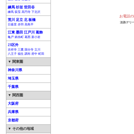
練馬 杉並 世田谷
練馬 荻窪 高円寺 下北沢
お電話の
荒川 足立 北 板橋
淡路デリヘ
日暮里 赤羽 高島平
江東 墨田 江戸川 葛飾
亀戸 錦糸町 葛西 新小岩
23区外
吉祥寺 三鷹 国分寺 立川
八王子 福生 調布 府中 町田
▼ 関東圏
神奈川県
埼玉県
千葉県
▼ 関西圏
大阪府
兵庫県
京都府
▼ その他の地域