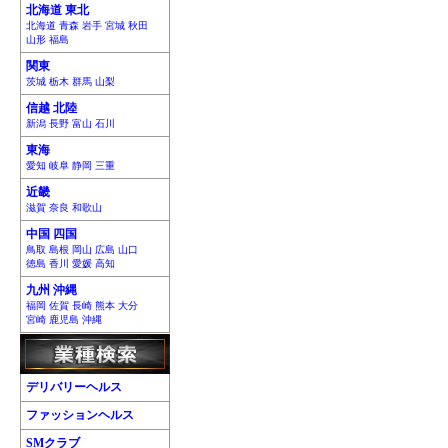
北海道 東北
北海道 青森 岩手 宮城 秋田
山形 福島
関東
茨城 栃木 群馬 山梨
信越 北陸
新潟 長野 富山 石川
東海
愛知 岐阜 静岡 三重
近畿
滋賀 奈良 和歌山
中国 四国
鳥取 島根 岡山 広島 山口
徳島 香川 愛媛 高知
九州 沖縄
福岡 佐賀 長崎 熊本 大分
宮崎 鹿児島 沖縄
デリバリーヘルス
ファッションヘルス
SMクラブ