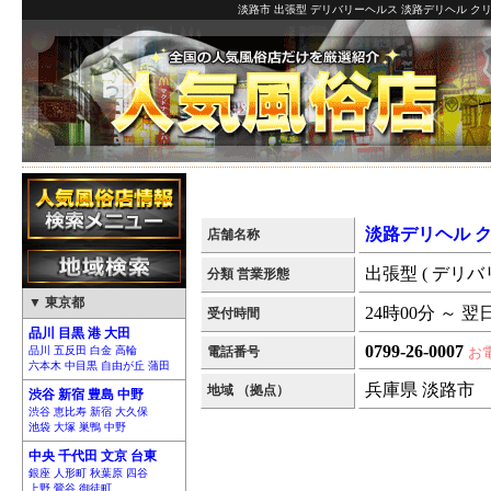
淡路市 出張型 デリバリーヘルス 淡路デリヘル クリ
淡路デリヘル 
店舗名称
出張型 ( デリバ
分類 営業形態
▼ 東京都
24時00分 ～ 翌
受付時間
品川 目黒 港 大田
0799-26-0007
品川 五反田 白金 高輪
電話番号
お
六本木 中目黒 自由が丘 蒲田
兵庫県 淡路市
地域 （拠点）
渋谷 新宿 豊島 中野
渋谷 恵比寿 新宿 大久保
池袋 大塚 巣鴨 中野
中央 千代田 文京 台東
銀座 人形町 秋葉原 四谷
上野 鶯谷 御徒町