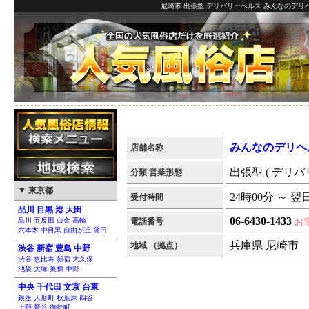
尼崎市 出張型 デリバリーヘルス みんなのデリヘ
みんなのデリヘ
店舗名称
出張型 ( デリバ
分類 営業形態
▼ 東京都
24時00分 ～ 翌
受付時間
品川 目黒 港 大田
06-6430-1433
品川 五反田 白金 高輪
電話番号
お
六本木 中目黒 自由が丘 蒲田
兵庫県 尼崎市
地域 （拠点）
渋谷 新宿 豊島 中野
渋谷 恵比寿 新宿 大久保
池袋 大塚 巣鴨 中野
中央 千代田 文京 台東
銀座 人形町 秋葉原 四谷
上野 鶯谷 御徒町