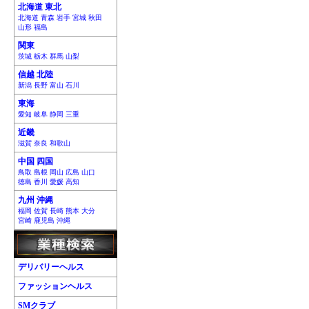
北海道 東北
北海道 青森 岩手 宮城 秋田
山形 福島
関東
茨城 栃木 群馬 山梨
信越 北陸
新潟 長野 富山 石川
東海
愛知 岐阜 静岡 三重
近畿
滋賀 奈良 和歌山
中国 四国
鳥取 島根 岡山 広島 山口
徳島 香川 愛媛 高知
九州 沖縄
福岡 佐賀 長崎 熊本 大分
宮崎 鹿児島 沖縄
デリバリーヘルス
ファッションヘルス
SMクラブ