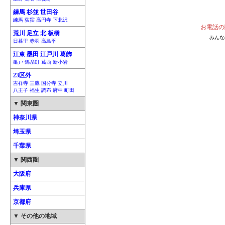
練馬 杉並 世田谷
練馬 荻窪 高円寺 下北沢
お電話の
荒川 足立 北 板橋
みんな
日暮里 赤羽 高島平
江東 墨田 江戸川 葛飾
亀戸 錦糸町 葛西 新小岩
23区外
吉祥寺 三鷹 国分寺 立川
八王子 福生 調布 府中 町田
▼ 関東圏
神奈川県
埼玉県
千葉県
▼ 関西圏
大阪府
兵庫県
京都府
▼ その他の地域