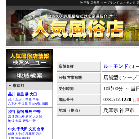
神戸市 店舗型 ソープランド ル・モンド 
ル・モンド
店舗名称
( ホ
店舗型 ( ソープ
分類 営業形態
▼ 東京都
10時00分 ～ 当
受付時間
品川 目黒 港 大田
078-512-1220
品川 五反田 白金 高輪
電話番号
お
六本木 中目黒 自由が丘 蒲田
兵庫県 神戸市
地域 （拠点）
渋谷 新宿 豊島 中野
渋谷 恵比寿 新宿 大久保
池袋 大塚 巣鴨 中野
中央 千代田 文京 台東
銀座 人形町 秋葉原 四谷
上野 鶯谷 御徒町