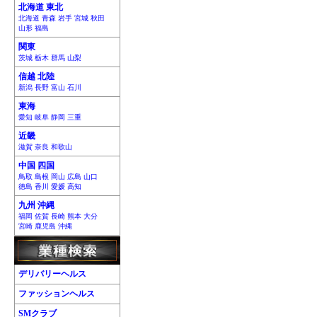
北海道 東北
北海道 青森 岩手 宮城 秋田
山形 福島
関東
茨城 栃木 群馬 山梨
信越 北陸
新潟 長野 富山 石川
東海
愛知 岐阜 静岡 三重
近畿
滋賀 奈良 和歌山
中国 四国
鳥取 島根 岡山 広島 山口
徳島 香川 愛媛 高知
九州 沖縄
福岡 佐賀 長崎 熊本 大分
宮崎 鹿児島 沖縄
デリバリーヘルス
ファッションヘルス
SMクラブ