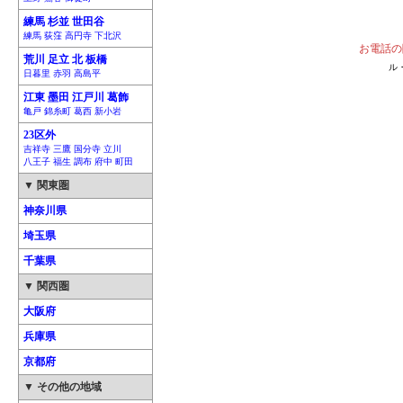
練馬 杉並 世田谷
練馬 荻窪 高円寺 下北沢
お電話の
荒川 足立 北 板橋
ル
日暮里 赤羽 高島平
江東 墨田 江戸川 葛飾
亀戸 錦糸町 葛西 新小岩
23区外
吉祥寺 三鷹 国分寺 立川
八王子 福生 調布 府中 町田
▼ 関東圏
神奈川県
埼玉県
千葉県
▼ 関西圏
大阪府
兵庫県
京都府
▼ その他の地域