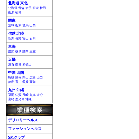
北海道 東北
北海道 青森 岩手 宮城 秋田
山形 福島
関東
茨城 栃木 群馬 山梨
信越 北陸
新潟 長野 富山 石川
東海
愛知 岐阜 静岡 三重
近畿
滋賀 奈良 和歌山
中国 四国
鳥取 島根 岡山 広島 山口
徳島 香川 愛媛 高知
九州 沖縄
福岡 佐賀 長崎 熊本 大分
宮崎 鹿児島 沖縄
デリバリーヘルス
ファッションヘルス
SMクラブ