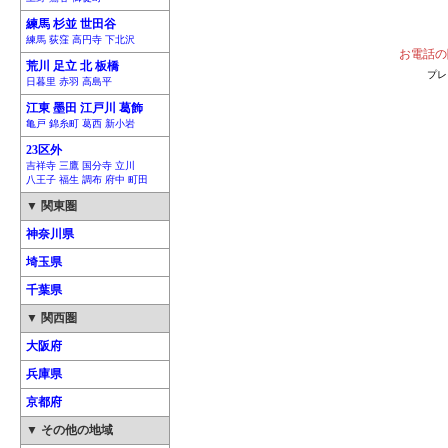
練馬 杉並 世田谷
練馬 荻窪 高円寺 下北沢
お電話の
荒川 足立 北 板橋
プレ
日暮里 赤羽 高島平
江東 墨田 江戸川 葛飾
亀戸 錦糸町 葛西 新小岩
23区外
吉祥寺 三鷹 国分寺 立川
八王子 福生 調布 府中 町田
▼ 関東圏
神奈川県
埼玉県
千葉県
▼ 関西圏
大阪府
兵庫県
京都府
▼ その他の地域