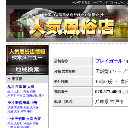
神戸市 店舗型 ソープランド プレイガール 
プレイガール
店舗名称
(
店舗型 ( ソープ
分類 営業形態
▼ 東京都
10時00分 ～ 当
受付時間
品川 目黒 港 大田
078-577-4000
品川 五反田 白金 高輪
電話番号
お
六本木 中目黒 自由が丘 蒲田
兵庫県 神戸市
地域 （拠点）
渋谷 新宿 豊島 中野
渋谷 恵比寿 新宿 大久保
池袋 大塚 巣鴨 中野
中央 千代田 文京 台東
銀座 人形町 秋葉原 四谷
上野 鶯谷 御徒町