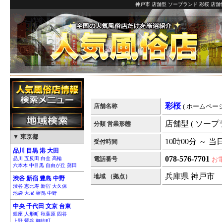
神戸市 店舗型 ソープランド 彩桜 店舗
彩桜
店舗名称
( ホームページ
店舗型 ( ソープ
分類 営業形態
▼ 東京都
10時00分 ～ 当
受付時間
品川 目黒 港 大田
078-576-7701
品川 五反田 白金 高輪
電話番号
お
六本木 中目黒 自由が丘 蒲田
兵庫県 神戸市
地域 （拠点）
渋谷 新宿 豊島 中野
渋谷 恵比寿 新宿 大久保
池袋 大塚 巣鴨 中野
中央 千代田 文京 台東
銀座 人形町 秋葉原 四谷
上野 鶯谷 御徒町