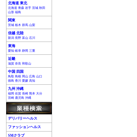
北海道 東北
北海道 青森 岩手 宮城 秋田
山形 福島
関東
茨城 栃木 群馬 山梨
信越 北陸
新潟 長野 富山 石川
東海
愛知 岐阜 静岡 三重
近畿
滋賀 奈良 和歌山
中国 四国
鳥取 島根 岡山 広島 山口
徳島 香川 愛媛 高知
九州 沖縄
福岡 佐賀 長崎 熊本 大分
宮崎 鹿児島 沖縄
デリバリーヘルス
ファッションヘルス
SMクラブ