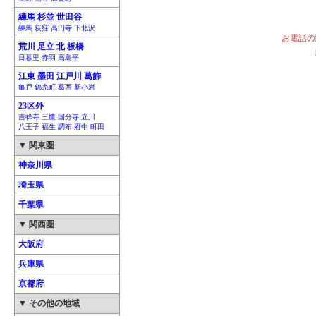
練馬 杉並 世田谷
練馬 荻窪 高円寺 下北沢
お電話の
荒川 足立 北 板橋
日暮里 赤羽 高島平
江東 墨田 江戸川 葛飾
亀戸 錦糸町 葛西 新小岩
23区外
吉祥寺 三鷹 国分寺 立川
八王子 福生 調布 府中 町田
▼ 関東圏
神奈川県
埼玉県
千葉県
▼ 関西圏
大阪府
兵庫県
京都府
▼ その他の地域