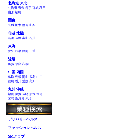
北海道 東北
北海道 青森 岩手 宮城 秋田
山形 福島
関東
茨城 栃木 群馬 山梨
信越 北陸
新潟 長野 富山 石川
東海
愛知 岐阜 静岡 三重
近畿
滋賀 奈良 和歌山
中国 四国
鳥取 島根 岡山 広島 山口
徳島 香川 愛媛 高知
九州 沖縄
福岡 佐賀 長崎 熊本 大分
宮崎 鹿児島 沖縄
デリバリーヘルス
ファッションヘルス
SMクラブ