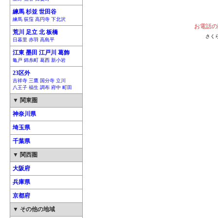
練馬 杉並 世田谷
練馬 荻窪 高円寺 下北沢
お電話の
荒川 足立 北 板橋
さく
日暮里 赤羽 高島平
江東 墨田 江戸川 葛飾
亀戸 錦糸町 葛西 新小岩
23区外
吉祥寺 三鷹 国分寺 立川
八王子 福生 調布 府中 町田
▼ 関東圏
神奈川県
埼玉県
千葉県
▼ 関西圏
大阪府
兵庫県
京都府
▼ その他の地域