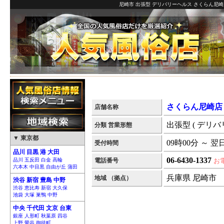
尼崎市 出張型 デリバリーヘルス さくらん尼崎
さくらん尼崎店
店舗名称
出張型 ( デリバ
分類 営業形態
▼ 東京都
09時00分 ～ 翌
受付時間
品川 目黒 港 大田
06-6430-1337
品川 五反田 白金 高輪
電話番号
お
六本木 中目黒 自由が丘 蒲田
兵庫県 尼崎市
地域 （拠点）
渋谷 新宿 豊島 中野
渋谷 恵比寿 新宿 大久保
池袋 大塚 巣鴨 中野
中央 千代田 文京 台東
銀座 人形町 秋葉原 四谷
上野 鶯谷 御徒町