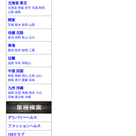
北海道 東北
北海道 青森 岩手 宮城 秋田
山形 福島
関東
茨城 栃木 群馬 山梨
信越 北陸
新潟 長野 富山 石川
東海
愛知 岐阜 静岡 三重
近畿
滋賀 奈良 和歌山
中国 四国
鳥取 島根 岡山 広島 山口
徳島 香川 愛媛 高知
九州 沖縄
福岡 佐賀 長崎 熊本 大分
宮崎 鹿児島 沖縄
デリバリーヘルス
ファッションヘルス
SMクラブ