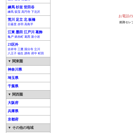
練馬 杉並 世田谷
練馬 荻窪 高円寺 下北沢
お電話の
荒川 足立 北 板橋
姫路セレ
日暮里 赤羽 高島平
江東 墨田 江戸川 葛飾
亀戸 錦糸町 葛西 新小岩
23区外
吉祥寺 三鷹 国分寺 立川
八王子 福生 調布 府中 町田
▼ 関東圏
神奈川県
埼玉県
千葉県
▼ 関西圏
大阪府
兵庫県
京都府
▼ その他の地域