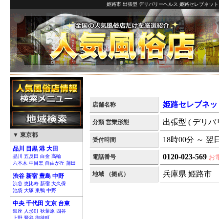
姫路市 出張型 デリバリーヘルス 姫路セレブネット
姫路セレブネッ
店舗名称
出張型 ( デリバ
分類 営業形態
▼ 東京都
18時00分 ～ 翌
受付時間
品川 目黒 港 大田
0120-023-569
品川 五反田 白金 高輪
電話番号
お
六本木 中目黒 自由が丘 蒲田
兵庫県 姫路市
地域 （拠点）
渋谷 新宿 豊島 中野
渋谷 恵比寿 新宿 大久保
池袋 大塚 巣鴨 中野
中央 千代田 文京 台東
銀座 人形町 秋葉原 四谷
上野 鶯谷 御徒町