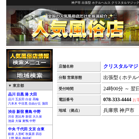
神戸市 出張型 ホテルヘルス クリスタルマジックV
クリスタルマジッ
店舗名称
出張型 ( ホテル
分類 営業形態
▼ 東京都
24時00分 ～ 翌
受付時間
品川 目黒 港 大田
078-333-4444
品川 五反田 白金 高輪
電話番号
お
六本木 中目黒 自由が丘 蒲田
兵庫県 神戸市
地域 （拠点）
渋谷 新宿 豊島 中野
渋谷 恵比寿 新宿 大久保
池袋 大塚 巣鴨 中野
中央 千代田 文京 台東
銀座 人形町 秋葉原 四谷
上野 鶯谷 御徒町