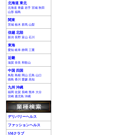
北海道 東北
北海道 青森 岩手 宮城 秋田
山形 福島
関東
茨城 栃木 群馬 山梨
信越 北陸
新潟 長野 富山 石川
東海
愛知 岐阜 静岡 三重
近畿
滋賀 奈良 和歌山
中国 四国
鳥取 島根 岡山 広島 山口
徳島 香川 愛媛 高知
九州 沖縄
福岡 佐賀 長崎 熊本 大分
宮崎 鹿児島 沖縄
デリバリーヘルス
ファッションヘルス
SMクラブ