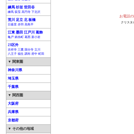
練馬 杉並 世田谷
練馬 荻窪 高円寺 下北沢
お電話の
荒川 足立 北 板橋
クリスタ
日暮里 赤羽 高島平
江東 墨田 江戸川 葛飾
亀戸 錦糸町 葛西 新小岩
23区外
吉祥寺 三鷹 国分寺 立川
八王子 福生 調布 府中 町田
▼ 関東圏
神奈川県
埼玉県
千葉県
▼ 関西圏
大阪府
兵庫県
京都府
▼ その他の地域