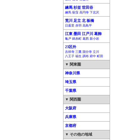
練馬 杉並 世田谷
練馬 荻窪 高円寺 下北沢
荒川 足立 北 板橋
日暮里 赤羽 高島平
江東 墨田 江戸川 葛飾
亀戸 錦糸町 葛西 新小岩
23区外
吉祥寺 三鷹 国分寺 立川
八王子 福生 調布 府中 町田
▼ 関東圏
神奈川県
埼玉県
千葉県
▼ 関西圏
大阪府
兵庫県
京都府
▼ その他の地域