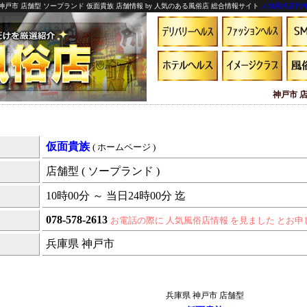
神戸市 店舗型 ソープランド 仮面貴族 店舗情報 by 人気のある風俗店 総合情報サイト
人気風俗店情
神戸市 
仮面貴族
( ホームページ )
店舗型 ( ソープランド )
10時00分 ～ 当日24時00分 迄
078-578-2613
お電話の際に 人気風俗店情報 を見ました とお
兵庫県 神戸市
兵庫県 神戸市 店舗型