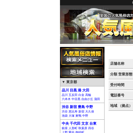
店舗名称
分類 営業形態
▼ 東京都
受付時間
品川 目黒 港 大田
品川 五反田 白金 高輪
電話番号
六本木 中目黒 自由が丘 蒲田
地域 （拠点）
渋谷 新宿 豊島 中野
渋谷 恵比寿 新宿 大久保
池袋 大塚 巣鴨 中野
中央 千代田 文京 台東
銀座 人形町 秋葉原 四谷
上野 鶯谷 御徒町