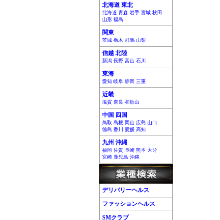
北海道 東北
北海道 青森 岩手 宮城 秋田
山形 福島
関東
茨城 栃木 群馬 山梨
信越 北陸
新潟 長野 富山 石川
東海
愛知 岐阜 静岡 三重
近畿
滋賀 奈良 和歌山
中国 四国
鳥取 島根 岡山 広島 山口
徳島 香川 愛媛 高知
九州 沖縄
福岡 佐賀 長崎 熊本 大分
宮崎 鹿児島 沖縄
デリバリーヘルス
ファッションヘルス
SMクラブ