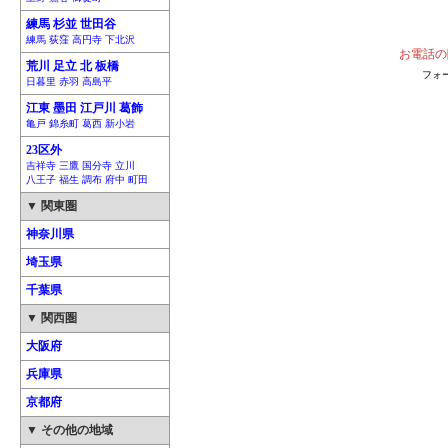
練馬 杉並 世田谷
練馬 荻窪 高円寺 下北沢
お電話の
荒川 足立 北 板橋
フォ
日暮里 赤羽 高島平
江東 墨田 江戸川 葛飾
亀戸 錦糸町 葛西 新小岩
23区外
吉祥寺 三鷹 国分寺 立川
八王子 福生 調布 府中 町田
▼ 関東圏
神奈川県
埼玉県
千葉県
▼ 関西圏
大阪府
兵庫県
京都府
▼ その他の地域