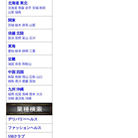
北海道 東北
北海道 青森 岩手 宮城 秋田
山形 福島
関東
茨城 栃木 群馬 山梨
信越 北陸
新潟 長野 富山 石川
東海
愛知 岐阜 静岡 三重
近畿
滋賀 奈良 和歌山
中国 四国
鳥取 島根 岡山 広島 山口
徳島 香川 愛媛 高知
九州 沖縄
福岡 佐賀 長崎 熊本 大分
宮崎 鹿児島 沖縄
デリバリーヘルス
ファッションヘルス
SMクラブ