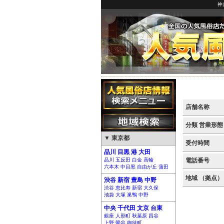
神
店舗名称
分類 営業形態
▼ 東京都
受付時間
品川 目黒 港 大田
品川 五反田 白金 高輪
電話番号
六本木 中目黒 自由が丘 蒲田
地域 （拠点）
渋谷 新宿 豊島 中野
渋谷 恵比寿 新宿 大久保
池袋 大塚 巣鴨 中野
中央 千代田 文京 台東
銀座 人形町 秋葉原 四谷
上野 鶯谷 御徒町