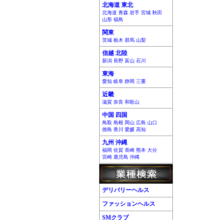
北海道 東北
北海道 青森 岩手 宮城 秋田
山形 福島
関東
茨城 栃木 群馬 山梨
信越 北陸
新潟 長野 富山 石川
東海
愛知 岐阜 静岡 三重
近畿
滋賀 奈良 和歌山
中国 四国
鳥取 島根 岡山 広島 山口
徳島 香川 愛媛 高知
九州 沖縄
福岡 佐賀 長崎 熊本 大分
宮崎 鹿児島 沖縄
デリバリーヘルス
ファッションヘルス
SMクラブ