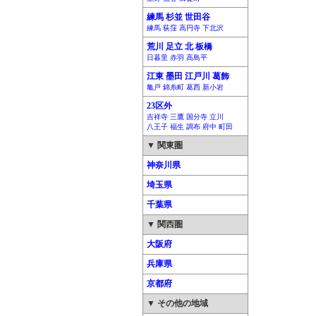
練馬 杉並 世田谷
練馬 荻窪 高円寺 下北沢
荒川 足立 北 板橋
日暮里 赤羽 高島平
江東 墨田 江戸川 葛飾
亀戸 錦糸町 葛西 新小岩
23区外
吉祥寺 三鷹 国分寺 立川
八王子 福生 調布 府中 町田
▼ 関東圏
神奈川県
埼玉県
千葉県
▼ 関西圏
大阪府
兵庫県
京都府
▼ その他の地域