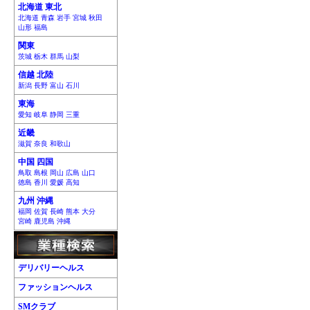
北海道 東北
北海道 青森 岩手 宮城 秋田
山形 福島
関東
茨城 栃木 群馬 山梨
信越 北陸
新潟 長野 富山 石川
東海
愛知 岐阜 静岡 三重
近畿
滋賀 奈良 和歌山
中国 四国
鳥取 島根 岡山 広島 山口
徳島 香川 愛媛 高知
九州 沖縄
福岡 佐賀 長崎 熊本 大分
宮崎 鹿児島 沖縄
デリバリーヘルス
ファッションヘルス
SMクラブ