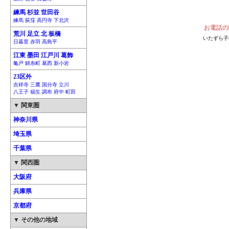
練馬 杉並 世田谷
練馬 荻窪 高円寺 下北沢
お電話の
荒川 足立 北 板橋
いたずら子
日暮里 赤羽 高島平
江東 墨田 江戸川 葛飾
亀戸 錦糸町 葛西 新小岩
23区外
吉祥寺 三鷹 国分寺 立川
八王子 福生 調布 府中 町田
▼ 関東圏
神奈川県
埼玉県
千葉県
▼ 関西圏
大阪府
兵庫県
京都府
▼ その他の地域