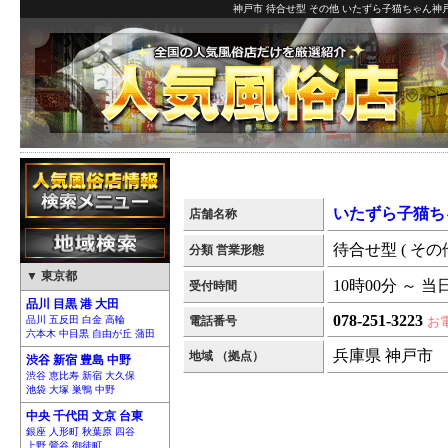
神戸市 待合せ型 その他 いたずら子猫ちゃん神戸
いたずら子猫ち
店舗名称
待合せ型 ( その他
分類 営業形態
▼ 東京都
10時00分 ～ 当
受付時間
品川 目黒 港 大田
078-251-3223
品川 五反田 白金 高輪
電話番号
お
六本木 中目黒 自由が丘 蒲田
兵庫県 神戸市
地域 （拠点）
渋谷 新宿 豊島 中野
渋谷 恵比寿 新宿 大久保
池袋 大塚 巣鴨 中野
中央 千代田 文京 台東
銀座 人形町 秋葉原 四谷
上野 鶯谷 御徒町