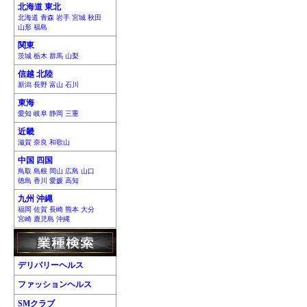
北海道 東北
北海道 青森 岩手 宮城 秋田
山形 福島
関東
茨城 栃木 群馬 山梨
信越 北陸
新潟 長野 富山 石川
東海
愛知 岐阜 静岡 三重
近畿
滋賀 奈良 和歌山
中国 四国
鳥取 島根 岡山 広島 山口
徳島 香川 愛媛 高知
九州 沖縄
福岡 佐賀 長崎 熊本 大分
宮崎 鹿児島 沖縄
デリバリーヘルス
ファッションヘルス
SMクラブ