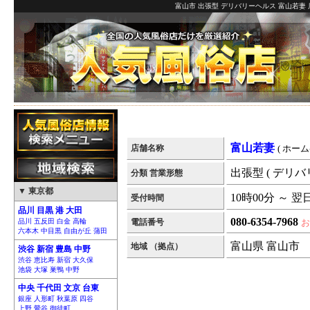
富山市 出張型 デリバリーヘルス 富山若妻 
富山若妻
店舗名称
( ホーム
出張型 ( デリバ
分類 営業形態
▼ 東京都
10時00分 ～ 翌
受付時間
品川 目黒 港 大田
080-6354-7968
品川 五反田 白金 高輪
電話番号
お
六本木 中目黒 自由が丘 蒲田
富山県 富山市
地域 （拠点）
渋谷 新宿 豊島 中野
渋谷 恵比寿 新宿 大久保
池袋 大塚 巣鴨 中野
中央 千代田 文京 台東
銀座 人形町 秋葉原 四谷
上野 鶯谷 御徒町