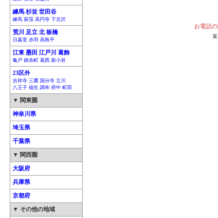
練馬 杉並 世田谷
練馬 荻窪 高円寺 下北沢
お電話の
荒川 足立 北 板橋
富
日暮里 赤羽 高島平
江東 墨田 江戸川 葛飾
亀戸 錦糸町 葛西 新小岩
23区外
吉祥寺 三鷹 国分寺 立川
八王子 福生 調布 府中 町田
▼ 関東圏
神奈川県
埼玉県
千葉県
▼ 関西圏
大阪府
兵庫県
京都府
▼ その他の地域