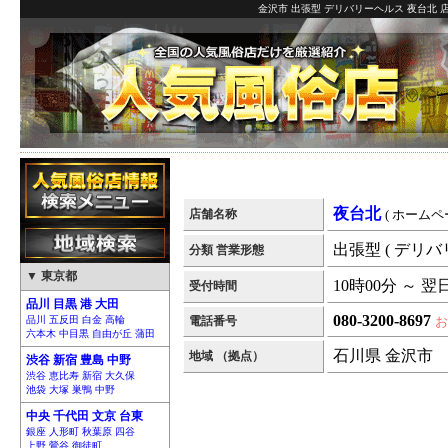
金沢市 出張型 デリバリーヘルス 夜台北 
夜台北
店舗名称
( ホームペ
出張型 ( デリバ
分類 営業形態
▼ 東京都
10時00分 ～ 翌
受付時間
品川 目黒 港 大田
080-3200-8697
品川 五反田 白金 高輪
電話番号
お
六本木 中目黒 自由が丘 蒲田
石川県 金沢市
地域 （拠点）
渋谷 新宿 豊島 中野
渋谷 恵比寿 新宿 大久保
池袋 大塚 巣鴨 中野
中央 千代田 文京 台東
銀座 人形町 秋葉原 四谷
上野 鶯谷 御徒町