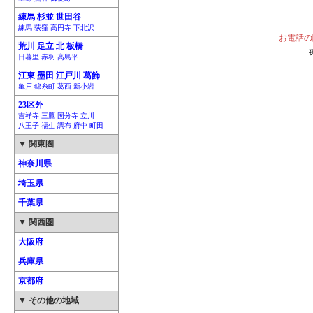
練馬 杉並 世田谷
練馬 荻窪 高円寺 下北沢
お電話の
荒川 足立 北 板橋
日暮里 赤羽 高島平
江東 墨田 江戸川 葛飾
亀戸 錦糸町 葛西 新小岩
23区外
吉祥寺 三鷹 国分寺 立川
八王子 福生 調布 府中 町田
▼ 関東圏
神奈川県
埼玉県
千葉県
▼ 関西圏
大阪府
兵庫県
京都府
▼ その他の地域