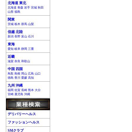
北海道 東北
北海道 青森 岩手 宮城 秋田
山形 福島
関東
茨城 栃木 群馬 山梨
信越 北陸
新潟 長野 富山 石川
東海
愛知 岐阜 静岡 三重
近畿
滋賀 奈良 和歌山
中国 四国
鳥取 島根 岡山 広島 山口
徳島 香川 愛媛 高知
九州 沖縄
福岡 佐賀 長崎 熊本 大分
宮崎 鹿児島 沖縄
デリバリーヘルス
ファッションヘルス
SMクラブ