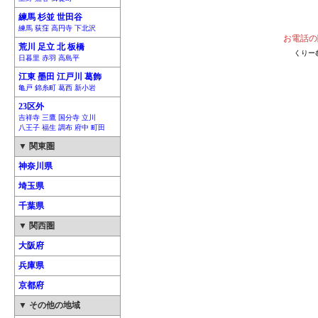
練馬 杉並 世田谷
練馬 荻窪 高円寺 下北沢
お電話の
荒川 足立 北 板橋
くりー
日暮里 赤羽 高島平
江東 墨田 江戸川 葛飾
亀戸 錦糸町 葛西 新小岩
23区外
吉祥寺 三鷹 国分寺 立川
八王子 福生 調布 府中 町田
▼ 関東圏
神奈川県
埼玉県
千葉県
▼ 関西圏
大阪府
兵庫県
京都府
▼ その他の地域