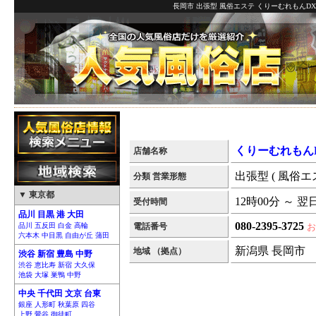
長岡市 出張型 風俗エステ くりーむれもんDX
くりーむれもんD
店舗名称
出張型 ( 風俗エ
分類 営業形態
▼ 東京都
12時00分 ～ 翌
受付時間
品川 目黒 港 大田
080-2395-3725
品川 五反田 白金 高輪
電話番号
お
六本木 中目黒 自由が丘 蒲田
新潟県 長岡市
地域 （拠点）
渋谷 新宿 豊島 中野
渋谷 恵比寿 新宿 大久保
池袋 大塚 巣鴨 中野
中央 千代田 文京 台東
銀座 人形町 秋葉原 四谷
上野 鶯谷 御徒町