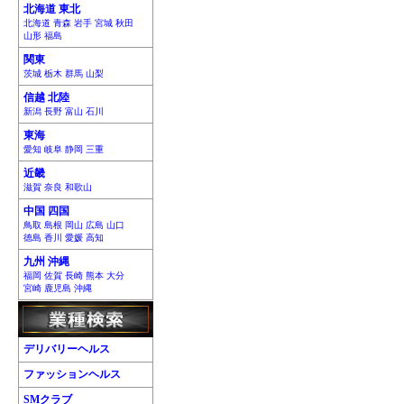
北海道 東北
北海道 青森 岩手 宮城 秋田
山形 福島
関東
茨城 栃木 群馬 山梨
信越 北陸
新潟 長野 富山 石川
東海
愛知 岐阜 静岡 三重
近畿
滋賀 奈良 和歌山
中国 四国
鳥取 島根 岡山 広島 山口
徳島 香川 愛媛 高知
九州 沖縄
福岡 佐賀 長崎 熊本 大分
宮崎 鹿児島 沖縄
デリバリーヘルス
ファッションヘルス
SMクラブ